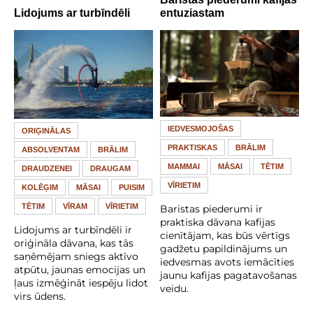
Lidojums ar turbīndēli
entuziastam
IEDVESMOJOŠAS
ORIĢINĀLAS
PRAKTISKAS
BRĀLIM
ABSOLVENTAM
BRĀLIM
MAMMAI
MĀSAI
TĒTIM
DRAUDZENEI
DRAUGAM
VĪRIETIM
KOLĒĢIM
MĀSAI
PUISIM
TĒTIM
VĪRAM
VĪRIETIM
Baristas piederumi ir
praktiska dāvana kafijas
Lidojums ar turbīndēli ir
cienītājam, kas būs vērtīgs
oriģināla dāvana, kas tās
gadžetu papildinājums un
saņēmējam sniegs aktīvo
iedvesmas avots iemācīties
atpūtu, jaunas emocijas un
jaunu kafijas pagatavošanas
ļaus izmēģināt iespēju lidot
veidu.
virs ūdens.