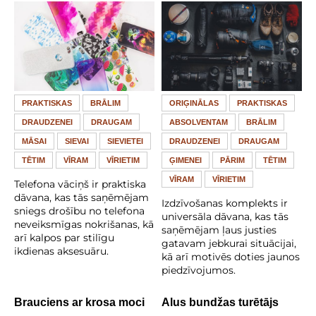
PRAKTISKAS
BRĀLIM
ORIĢINĀLAS
PRAKTISKAS
DRAUDZENEI
DRAUGAM
ABSOLVENTAM
BRĀLIM
MĀSAI
SIEVAI
SIEVIETEI
DRAUDZENEI
DRAUGAM
TĒTIM
VĪRAM
VĪRIETIM
ĢIMENEI
PĀRIM
TĒTIM
VĪRAM
VĪRIETIM
Telefona vāciņš ir praktiska
dāvana, kas tās saņēmējam
Izdzīvošanas komplekts ir
sniegs drošību no telefona
universāla dāvana, kas tās
neveiksmīgas nokrišanas, kā
saņēmējam ļaus justies
arī kalpos par stilīgu
gatavam jebkurai situācijai,
ikdienas aksesuāru.
kā arī motivēs doties jaunos
piedzīvojumos.
Brauciens ar krosa moci
Alus bundžas turētājs