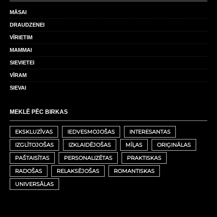
MĀSAI
DRAUDZENEI
VĪRIETIM
MAMMAI
SIEVIETEI
VĪRAM
SIEVAI
MEKLĒ PĒC BIRKAS
EKSKLUZĪVAS
IEDVESMOJOŠAS
INTERESANTAS
IZGLĪTOJOŠAS
IZKLAIDĒJOŠAS
MĪĻAS
ORIĢINĀLAS
PAŠTAISĪTAS
PERSONALIZĒTAS
PRAKTISKAS
RADOŠAS
RELAKSĒJOŠAS
ROMANTISKAS
UNIVERSĀLAS