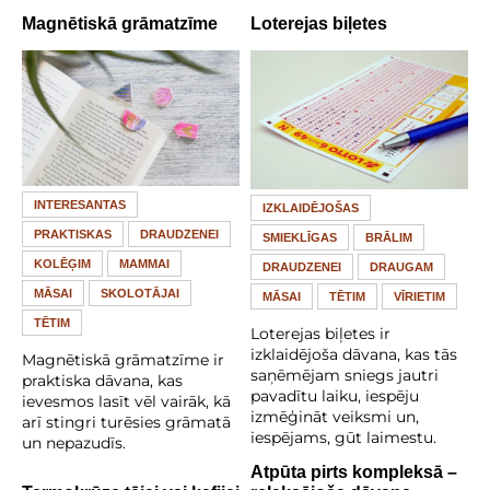
Magnētiskā grāmatzīme
Loterejas biļetes
INTERESANTAS
IZKLAIDĒJOŠAS
PRAKTISKAS
DRAUDZENEI
SMIEKLĪGAS
BRĀLIM
KOLĒĢIM
MAMMAI
DRAUDZENEI
DRAUGAM
MĀSAI
SKOLOTĀJAI
MĀSAI
TĒTIM
VĪRIETIM
TĒTIM
Loterejas biļetes ir
izklaidējoša dāvana, kas tās
Magnētiskā grāmatzīme ir
saņēmējam sniegs jautri
praktiska dāvana, kas
pavadītu laiku, iespēju
ievesmos lasīt vēl vairāk, kā
izmēģināt veiksmi un,
arī stingri turēsies grāmatā
iespējams, gūt laimestu.
un nepazudīs.
Atpūta pirts kompleksā –