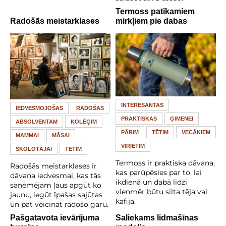
Termoss patīkamiem
Radošās meistarklases
mirkļiem pie dabas
INTERESANTAS
IEDVESMOJOŠAS
RADOŠAS
PRAKTISKAS
ĢIMENEI
ABSOLVENTAM
KOLĒĢIM
PĀRIM
TĒTIM
VECĀKIEM
MAMMAI
MĀSAI
VĪRIETIM
SKOLOTĀJAI
TĒTIM
Termoss ir praktiska dāvana,
Radošās meistarklases ir
kas parūpēsies par to, lai
dāvana iedvesmai, kas tās
ikdienā un dabā līdzi
saņēmējam ļaus apgūt ko
vienmēr būtu silta tēja vai
jaunu, iegūt īpašas sajūtas
kafija.
un pat veicināt radošo garu.
Pašgatavota ievārījuma
Saliekams lidmašīnas