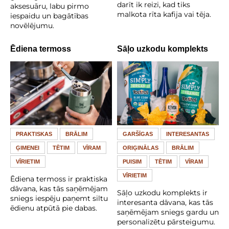
darīt ik reizi, kad tiks
aksesuāru, labu pirmo
malkota rīta kafija vai tēja.
iespaidu un bagātības
novēlējumu.
Ēdiena termoss
Sāļo uzkodu komplekts
PRAKTISKAS
BRĀLIM
GARŠĪGAS
INTERESANTAS
ĢIMENEI
TĒTIM
VĪRAM
ORIĢINĀLAS
BRĀLIM
VĪRIETIM
PUISIM
TĒTIM
VĪRAM
VĪRIETIM
Ēdiena termoss ir praktiska
dāvana, kas tās saņēmējam
Sāļo uzkodu komplekts ir
sniegs iespēju paņemt siltu
interesanta dāvana, kas tās
ēdienu atpūtā pie dabas.
saņēmējam sniegs gardu un
personalizētu pārsteigumu.