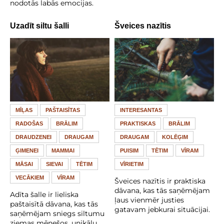
nodotās labās emocijas.
Uzadīt siltu šalli
Šveices nazītis
MĪĻAS
PAŠTAISĪTAS
INTERESANTAS
RADOŠAS
BRĀLIM
PRAKTISKAS
BRĀLIM
DRAUDZENEI
DRAUGAM
DRAUGAM
KOLĒĢIM
ĢIMENEI
MAMMAI
PUISIM
TĒTIM
VĪRAM
MĀSAI
SIEVAI
TĒTIM
VĪRIETIM
VECĀKIEM
VĪRAM
Šveices nazītis ir praktiska
dāvana, kas tās saņēmējam
Adīta šalle ir lieliska
ļaus vienmēr justies
paštaisītā dāvana, kas tās
gatavam jebkurai situācijai.
saņēmējam sniegs siltumu
ziemas mēnešos, unikālu