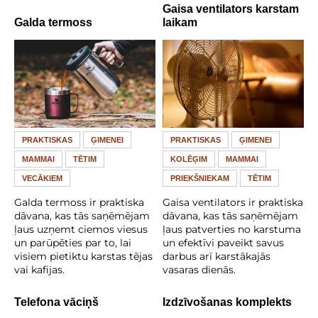
Gaisa ventilators karstam
Galda termoss
laikam
PRAKTISKAS
ĢIMENEI
PRAKTISKAS
ĢIMENEI
MAMMAI
TĒTIM
KOLĒĢIM
MAMMAI
VECĀKIEM
PRIEKŠNIEKAM
TĒTIM
Galda termoss ir praktiska
Gaisa ventilators ir praktiska
dāvana, kas tās saņēmējam
dāvana, kas tās saņēmējam
ļaus uzņemt ciemos viesus
ļaus patverties no karstuma
un parūpēties par to, lai
un efektīvi paveikt savus
visiem pietiktu karstas tējas
darbus arī karstākajās
vai kafijas.
vasaras dienās.
Telefona vāciņš
Izdzīvošanas komplekts