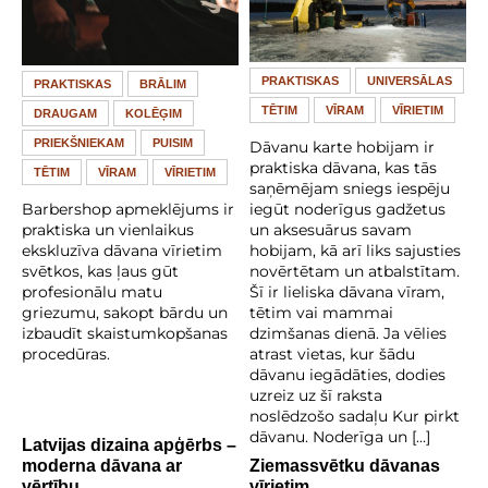
PRAKTISKAS
UNIVERSĀLAS
PRAKTISKAS
BRĀLIM
TĒTIM
VĪRAM
VĪRIETIM
DRAUGAM
KOLĒĢIM
PRIEKŠNIEKAM
PUISIM
Dāvanu karte hobijam ir
praktiska dāvana, kas tās
TĒTIM
VĪRAM
VĪRIETIM
saņēmējam sniegs iespēju
Barbershop apmeklējums ir
iegūt noderīgus gadžetus
praktiska un vienlaikus
un aksesuārus savam
ekskluzīva dāvana vīrietim
hobijam, kā arī liks sajusties
svētkos, kas ļaus gūt
novērtētam un atbalstītam.
profesionālu matu
Šī ir lieliska dāvana vīram,
griezumu, sakopt bārdu un
tētim vai mammai
izbaudīt skaistumkopšanas
dzimšanas dienā. Ja vēlies
procedūras.
atrast vietas, kur šādu
dāvanu iegādāties, dodies
uzreiz uz šī raksta
noslēdzošo sadaļu Kur pirkt
dāvanu. Noderīga un […]
Latvijas dizaina apģērbs –
moderna dāvana ar
Ziemassvētku dāvanas
vērtību
vīrietim