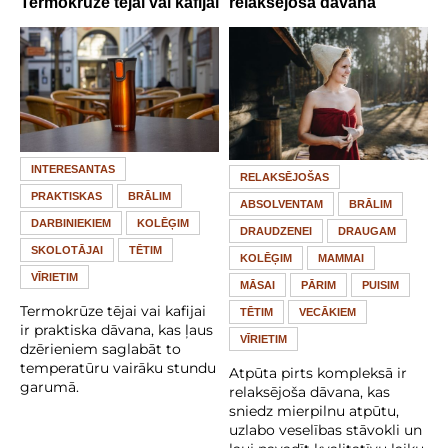
Termokrūze tējai vai kafijai
relaksējoša dāvana
INTERESANTAS
RELAKSĒJOŠAS
PRAKTISKAS
BRĀLIM
ABSOLVENTAM
BRĀLIM
DARBINIEKIEM
KOLĒĢIM
DRAUDZENEI
DRAUGAM
SKOLOTĀJAI
TĒTIM
KOLĒĢIM
MAMMAI
VĪRIETIM
MĀSAI
PĀRIM
PUISIM
Termokrūze tējai vai kafijai
TĒTIM
VECĀKIEM
ir praktiska dāvana, kas ļaus
VĪRIETIM
dzērieniem saglabāt to
temperatūru vairāku stundu
Atpūta pirts kompleksā ir
garumā.
relaksējoša dāvana, kas
sniedz mierpilnu atpūtu,
uzlabo veselības stāvokli un