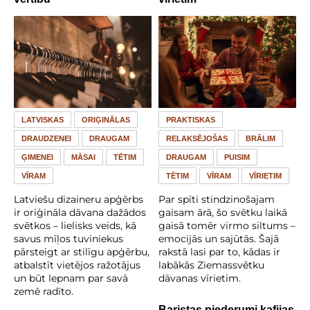
LATVISKAS
ORIĢINĀLAS
PRAKTISKAS
DRAUDZENEI
DRAUGAM
RELAKSĒJOŠAS
BRĀLIM
ĢIMENEI
MĀSAI
TĒTIM
DRAUGAM
PUISIM
VĪRAM
TĒTIM
VĪRAM
VĪRIETIM
Latviešu dizaineru apģērbs
Par spīti stindzinošajam
ir oriģināla dāvana dažādos
gaisam ārā, šo svētku laikā
svētkos – lielisks veids, kā
gaisā tomēr virmo siltums –
savus mīļos tuviniekus
emocijās un sajūtās. Šajā
pārsteigt ar stilīgu apģērbu,
rakstā lasi par to, kādas ir
atbalstīt vietējos ražotājus
labākās Ziemassvētku
un būt lepnam par savā
dāvanas vīrietim.
zemē radīto.
Baristas piederumi kafijas