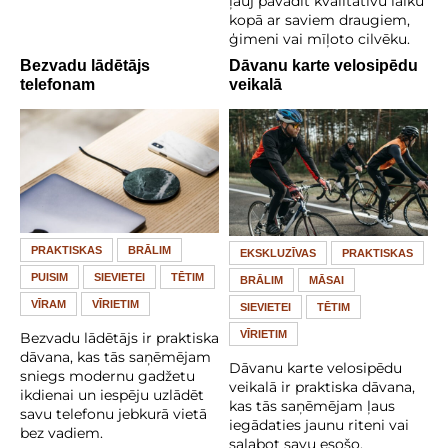
ļauj pavadīt kvalitatīvu laiku
kopā ar saviem draugiem,
ģimeni vai mīļoto cilvēku.
Bezvadu lādētājs
Dāvanu karte velosipēdu
telefonam
veikalā
PRAKTISKAS
BRĀLIM
EKSKLUZĪVAS
PRAKTISKAS
PUISIM
SIEVIETEI
TĒTIM
BRĀLIM
MĀSAI
VĪRAM
VĪRIETIM
SIEVIETEI
TĒTIM
VĪRIETIM
Bezvadu lādētājs ir praktiska
dāvana, kas tās saņēmējam
Dāvanu karte velosipēdu
sniegs modernu gadžetu
veikalā ir praktiska dāvana,
ikdienai un iespēju uzlādēt
kas tās saņēmējam ļaus
savu telefonu jebkurā vietā
iegādaties jaunu riteni vai
bez vadiem.
salabot savu esošo.