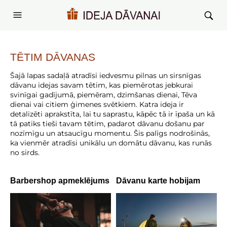
TĒTIM
DĀVANAS
Šajā lapas sadaļā atradīsi iedvesmu pilnas un sirsnīgas
dāvanu idejas savam tētim, kas piemērotas jebkurai
svinīgai gadījumā, piemēram, dzimšanas dienai, Tēva
dienai vai citiem ģimenes svētkiem. Katra ideja ir
detalizēti aprakstīta, lai tu saprastu, kāpēc tā ir īpaša un kā
tā patiks tieši tavam tētim, padarot dāvanu došanu par
nozīmīgu un atsaucīgu momentu. Šis palīgs nodrošinās,
ka vienmēr atradīsi unikālu un domātu dāvanu, kas runās
no sirds.
Barbershop apmeklējums
Dāvanu karte hobijam