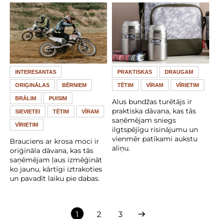
INTERESANTAS
PRAKTISKAS
DRAUGAM
ORIĢINĀLAS
BĒRNIEM
TĒTIM
VĪRAM
VĪRIETIM
BRĀLIM
PUISIM
Alus bundžas turētājs ir
praktiska dāvana, kas tās
SIEVIETEI
TĒTIM
VĪRAM
saņēmējam sniegs
VĪRIETIM
ilgtspējīgu risinājumu un
vienmēr patīkami aukstu
Brauciens ar krosa moci ir
aliņu.
oriģināla dāvana, kas tās
saņēmējam ļaus izmēģināt
ko jaunu, kārtīgi iztrakoties
un pavadīt laiku pie dabas.
1
2
3