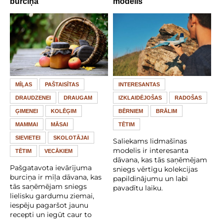
burciņa
modelis
MĪĻAS
PAŠTAISĪTAS
INTERESANTAS
DRAUDZENEI
DRAUGAM
IZKLAIDĒJOŠAS
RADOŠAS
ĢIMENEI
KOLĒĢIM
BĒRNIEM
BRĀLIM
MAMMAI
MĀSAI
TĒTIM
SIEVIETEI
SKOLOTĀJAI
Saliekams lidmašīnas
modelis ir interesanta
TĒTIM
VECĀKIEM
dāvana, kas tās saņēmējam
Pašgatavota ievārījuma
sniegs vērtīgu kolekcijas
burciņa ir mīļa dāvana, kas
papildinājumu un labi
tās saņēmējam sniegs
pavadītu laiku.
lielisku gardumu ziemai,
iespēju pagaršot jaunu
recepti un iegūt caur to