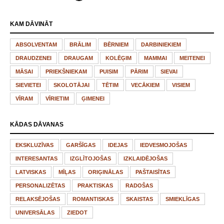
KAM DĀVINĀT
ABSOLVENTAM
BRĀLIM
BĒRNIEM
DARBINIEKIEM
DRAUDZENEI
DRAUGAM
KOLĒĢIM
MAMMAI
MEITENEI
MĀSAI
PRIEKŠNIEKAM
PUISIM
PĀRIM
SIEVAI
SIEVIETEI
SKOLOTĀJAI
TĒTIM
VECĀKIEM
VISIEM
VĪRAM
VĪRIETIM
ĢIMENEI
KĀDAS DĀVANAS
EKSKLUZĪVAS
GARŠĪGAS
IDEJAS
IEDVESMOJOŠAS
INTERESANTAS
IZGLĪTOJOŠAS
IZKLAIDĒJOŠAS
LATVISKAS
MĪĻAS
ORIĢINĀLAS
PAŠTAISĪTAS
PERSONALIZĒTAS
PRAKTISKAS
RADOŠAS
RELAKSĒJOŠAS
ROMANTISKAS
SKAISTAS
SMIEKLĪGAS
UNIVERSĀLAS
ZIEDOT