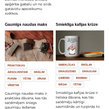
apģērba gabalu un no sirds
gatavotu apsveikumu
svētkos.
Gaumīgs naudas maks
Smieklīga kafijas krūze
SMIEKLĪGAS
BRĀLIM
PRAKTISKAS
DRAUDZENEI
DRAUGAM
ABSOLVENTAM
BRĀLIM
ĢIMENEI
MAMMAI
PUISIM
TĒTIM
VĪRAM
MĀSAI
TĒTIM
VĪRIETIM
Smieklīga kafijas krūze ir
Gaumīgs naudas maks ir
lieliska dāvana, kas tās
praktiska dāvana, kas tās
saņēmēju kārtīgi
saņēmējam sniegs
sasmīdinās un turpinās to
gaumīgu ikdienas