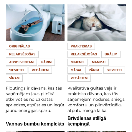
ORIĢINĀLAS
PRAKTISKAS
RELAKSĒJOŠAS
RELAKSĒJOŠAS
BRĀLIM
ABSOLVENTAM
PĀRIM
ĢIMENEI
MAMMAI
SIEVIETEI
VECĀKIEM
MĀSAI
PĀRIM
SIEVIETEI
VĪRAM
VECĀKIEM
Floutings ir dāvana, kas tās
Kvalitatīva gultas veļa ir
saņēmējam ļaus pilnībā
praktiska dāvana, kas tās
atbrīvoties no uzkrātās
saņēmējam noderēs, sniegs
spriedzes, atpūsties un iegūt
komfortu un pilnvērtīgāku
jaunu enerģijas sparu.
atpūtu miega laikā.
Brīvdienas stilīgā
Vannas bumbu komplekts
kempingā