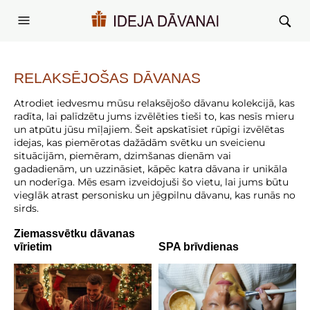
RELAKSĒJOŠAS
DĀVANAS
Atrodiet iedvesmu mūsu relaksējošo dāvanu kolekcijā, kas
radīta, lai palīdzētu jums izvēlēties tieši to, kas nesīs mieru
un atpūtu jūsu mīļajiem. Šeit apskatīsiet rūpīgi izvēlētas
idejas, kas piemērotas dažādām svētku un sveicienu
situācijām, piemēram, dzimšanas dienām vai
gadadienām, un uzzināsiet, kāpēc katra dāvana ir unikāla
un noderīga. Mēs esam izveidojuši šo vietu, lai jums būtu
vieglāk atrast personisku un jēgpilnu dāvanu, kas runās no
sirds.
Ziemassvētku dāvanas
vīrietim
SPA brīvdienas