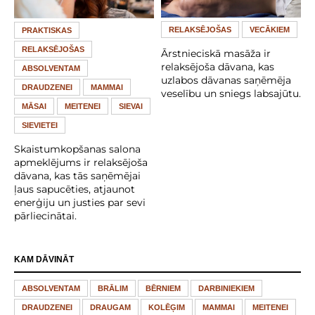
RELAKSĒJOŠAS
VECĀKIEM
PRAKTISKAS
RELAKSĒJOŠAS
Ārstnieciskā masāža ir
relaksējoša dāvana, kas
ABSOLVENTAM
uzlabos dāvanas saņēmēja
DRAUDZENEI
MAMMAI
veselību un sniegs labsajūtu.
MĀSAI
MEITENEI
SIEVAI
SIEVIETEI
Skaistumkopšanas salona
apmeklējums ir relaksējoša
dāvana, kas tās saņēmējai
ļaus sapucēties, atjaunot
enerģiju un justies par sevi
pārliecinātai.
KAM DĀVINĀT
ABSOLVENTAM
BRĀLIM
BĒRNIEM
DARBINIEKIEM
DRAUDZENEI
DRAUGAM
KOLĒĢIM
MAMMAI
MEITENEI