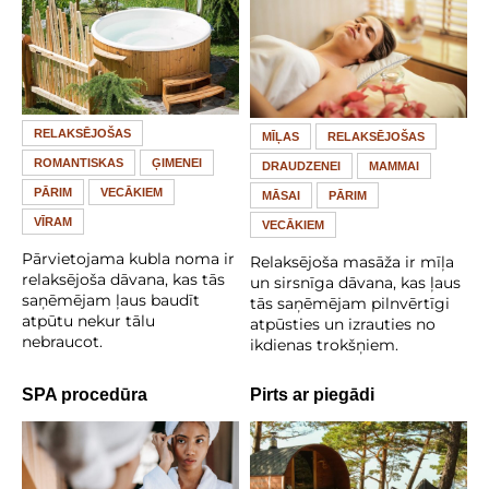
RELAKSĒJOŠAS
MĪĻAS
RELAKSĒJOŠAS
ROMANTISKAS
ĢIMENEI
DRAUDZENEI
MAMMAI
PĀRIM
VECĀKIEM
MĀSAI
PĀRIM
VĪRAM
VECĀKIEM
Pārvietojama kubla noma ir
Relaksējoša masāža ir mīļa
relaksējoša dāvana, kas tās
un sirsnīga dāvana, kas ļaus
saņēmējam ļaus baudīt
tās saņēmējam pilnvērtīgi
atpūtu nekur tālu
atpūsties un izrauties no
nebraucot.
ikdienas trokšņiem.
SPA procedūra
Pirts ar piegādi