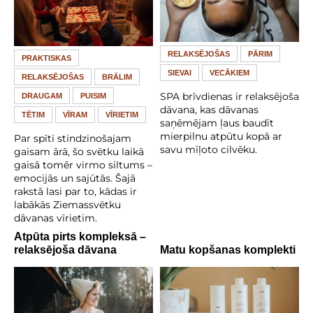
RELAKSĒJOŠAS
PĀRIM
PRAKTISKAS
SIEVAI
VECĀKIEM
RELAKSĒJOŠAS
BRĀLIM
SPA brīvdienas ir relaksējoša
DRAUGAM
PUISIM
dāvana, kas dāvanas
TĒTIM
VĪRAM
VĪRIETIM
saņēmējam ļaus baudīt
mierpilnu atpūtu kopā ar
Par spīti stindzinošajam
savu mīļoto cilvēku.
gaisam ārā, šo svētku laikā
gaisā tomēr virmo siltums –
emocijās un sajūtās. Šajā
rakstā lasi par to, kādas ir
labākās Ziemassvētku
dāvanas vīrietim.
Atpūta pirts kompleksā –
relaksējoša dāvana
Matu kopšanas komplekti