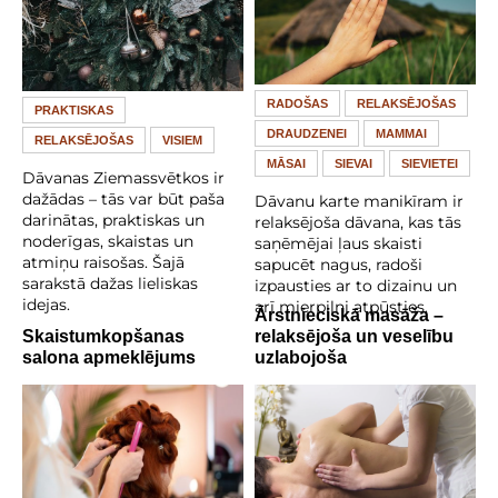
RADOŠAS
RELAKSĒJOŠAS
PRAKTISKAS
DRAUDZENEI
MAMMAI
RELAKSĒJOŠAS
VISIEM
MĀSAI
SIEVAI
SIEVIETEI
Dāvanas Ziemassvētkos ir
dažādas – tās var būt paša
Dāvanu karte manikīram ir
darinātas, praktiskas un
relaksējoša dāvana, kas tās
noderīgas, skaistas un
saņēmējai ļaus skaisti
atmiņu raisošas. Šajā
sapucēt nagus, radoši
sarakstā dažas lieliskas
izpausties ar to dizainu un
idejas.
arī mierpilni atpūsties.
Ārstnieciskā masāža –
Skaistumkopšanas
relaksējoša un veselību
salona apmeklējums
uzlabojoša