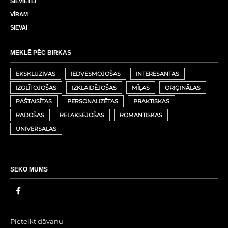
SIEVIETEI
VĪRAM
SIEVAI
MEKLĒ PĒC BIRKAS
EKSKLUZĪVAS
IEDVESMOJOŠAS
INTERESANTAS
IZGLĪTOJOŠAS
IZKLAIDĒJOŠAS
MĪĻAS
ORIĢINĀLAS
PAŠTAISĪTAS
PERSONALIZĒTAS
PRAKTISKAS
RADOŠAS
RELAKSĒJOŠAS
ROMANTISKAS
UNIVERSĀLAS
SEKO MUMS
Pieteikt dāvanu