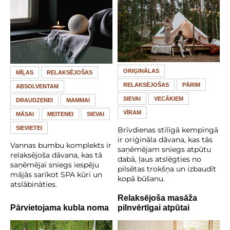
ORIĢINĀLAS
MĪĻAS
RELAKSĒJOŠAS
RELAKSĒJOŠAS
PĀRIM
ABSOLVENTAM
SIEVAI
VECĀKIEM
DRAUDZENEI
MAMMAI
VĪRAM
MĀSAI
MEITENEI
SIEVAI
SIEVIETEI
Brīvdienas stilīgā kempingā
ir oriģināla dāvana, kas tās
Vannas bumbu komplekts ir
saņēmējam sniegs atpūtu
relaksējoša dāvana, kas tā
dabā, ļaus atslēgties no
saņēmējai sniegs iespēju
pilsētas trokšņa un izbaudīt
mājās sarīkot SPA kūri un
kopā būšanu.
atslābināties.
Relaksējoša masāža
Pārvietojama kubla noma
pilnvērtīgai atpūtai