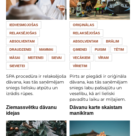
IEDVESMOJOŠAS
ORIĢINĀLAS
RELAKSĒJOŠAS
RELAKSĒJOŠAS
ABSOLVENTAM
ABSOLVENTAM
BRĀLIM
DRAUDZENEI
MAMMAI
ĢIMENEI
PUISIM
TĒTIM
MĀSAI
MEITENEI
SIEVAI
VECĀKIEM
VĪRAM
SIEVIETEI
VĪRIETIM
SPA procedūra ir relaksējoša
Pirts ar piegādi ir oriģināla
dāvana, kas tās saņēmējam
dāvana, kas tās saņēmējam
sniegs lielisku atpūtu un
sniegs labu pašsajūtu un
izrādīs rūpes.
veselību, kā arī lieliski
pavadītu laiku ar mīļajiem.
Ziemassvētku dāvanu
Dāvanu karte skaistam
idejas
manikīram