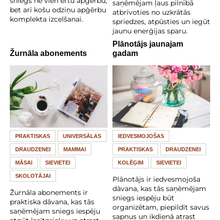
sniegs ne vien ērtu apģērbu,
saņēmējam ļaus pilnībā
bet arī košu odziņu apģērbu
atbrīvoties no uzkrātās
komplekta izcelšanai.
spriedzes, atpūsties un iegūt
jaunu enerģijas sparu.
Plānotājs jaunajam
Žurnāla abonements
gadam
PRAKTISKAS
UNIVERSĀLAS
IEDVESMOJOŠAS
DRAUDZENEI
MAMMAI
PRAKTISKAS
DRAUDZENEI
MĀSAI
SIEVIETEI
KOLĒĢIM
SIEVIETEI
SKOLOTĀJAI
Plānotājs ir iedvesmojoša
dāvana, kas tās saņēmējam
Žurnāla abonements ir
sniegs iespēju būt
praktiska dāvana, kas tās
organizētam, piepildīt savus
saņēmējam sniegs iespēju
sapņus un ikdienā atrast