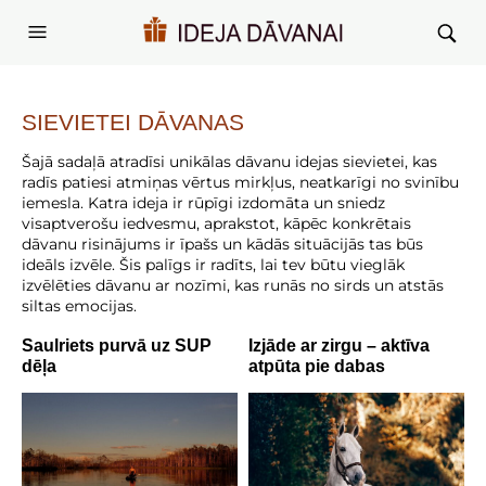
SIEVIETEI
DĀVANAS
Šajā sadaļā atradīsi unikālas dāvanu idejas sievietei, kas
radīs patiesi atmiņas vērtus mirkļus, neatkarīgi no svinību
iemesla. Katra ideja ir rūpīgi izdomāta un sniedz
visaptverošu iedvesmu, aprakstot, kāpēc konkrētais
dāvanu risinājums ir īpašs un kādās situācijās tas būs
ideāls izvēle. Šis palīgs ir radīts, lai tev būtu vieglāk
izvēlēties dāvanu ar nozīmi, kas runās no sirds un atstās
siltas emocijas.
Saulriets purvā uz SUP
Izjāde ar zirgu – aktīva
dēļa
atpūta pie dabas