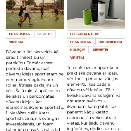
PRAKTISKAS
SIEVIETEI
PERSONALIZĒTAS
VĪRIETIM
PRAKTISKAS
DARBINIEKIEM
KOLĒĢIM
SIEVIETEI
Dāvana ir lielisks veids, kā
izrādīt mīlestību un
VĪRIETIM
pateicību. Tomēr atrast
Termokrūze ar apdruku ir
perfekto dāvanu, īpaši
praktiska dāvana ar īpašu
dāvanu idejas sportistam ne
vērtību – personalizācijas
vienmēr ir viegli. Foam
elementu, kas padara
roller, fitnesa paklājiņš un
dāvanu vēl labāku. Tā ir
vēl… Šajā rakstā aplūkosim
lieliska dāvana kolēģim vai
lieliskas un pārdomātas
draugam svētkos –
dāvanu idejas, kas
ikvienam, kam patīk līdzi
iepriecinās ikvienu sportistu.
paņemt kādu karsto
1. Masāžas rullis Katrs
dzērienu. Ja vēlies atrast
sportists zina, cik svarīga ir
vietas, kur šādu dāvanu
atveseļošanās, un foam
iegādāties, dodies uzreiz uz
roller jeb masāžas rullis […]