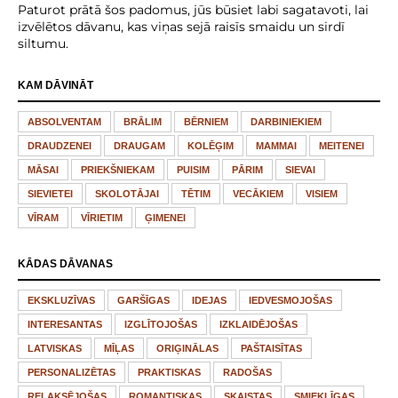
Paturot prātā šos padomus, jūs būsiet labi sagatavoti, lai
izvēlētos dāvanu, kas viņas sejā raisīs smaidu un sirdī
siltumu.
KAM DĀVINĀT
ABSOLVENTAM
BRĀLIM
BĒRNIEM
DARBINIEKIEM
DRAUDZENEI
DRAUGAM
KOLĒĢIM
MAMMAI
MEITENEI
MĀSAI
PRIEKŠNIEKAM
PUISIM
PĀRIM
SIEVAI
SIEVIETEI
SKOLOTĀJAI
TĒTIM
VECĀKIEM
VISIEM
VĪRAM
VĪRIETIM
ĢIMENEI
KĀDAS DĀVANAS
EKSKLUZĪVAS
GARŠĪGAS
IDEJAS
IEDVESMOJOŠAS
INTERESANTAS
IZGLĪTOJOŠAS
IZKLAIDĒJOŠAS
LATVISKAS
MĪĻAS
ORIĢINĀLAS
PAŠTAISĪTAS
PERSONALIZĒTAS
PRAKTISKAS
RADOŠAS
RELAKSĒJOŠAS
ROMANTISKAS
SKAISTAS
SMIEKLĪGAS