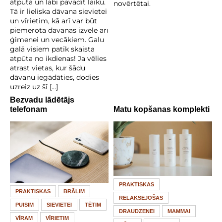
atpūtā un labi pavadīt laiku.
novērtētai.
Tā ir lieliska dāvana sievietei
un vīrietim, kā arī var būt
piemērota dāvanas izvēle arī
ģimenei un vecākiem. Galu
galā visiem patīk skaista
atpūta no ikdienas! Ja vēlies
atrast vietas, kur šādu
dāvanu iegādāties, dodies
uzreiz uz šī […]
Bezvadu lādētājs
telefonam
Matu kopšanas komplekti
PRAKTISKAS
PRAKTISKAS
BRĀLIM
RELAKSĒJOŠAS
PUISIM
SIEVIETEI
TĒTIM
DRAUDZENEI
MAMMAI
VĪRAM
VĪRIETIM