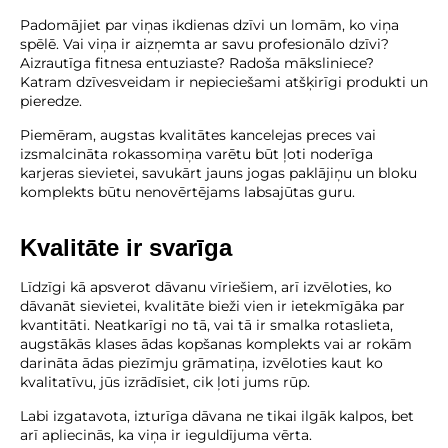
Padomājiet par viņas ikdienas dzīvi un lomām, ko viņa
spēlē. Vai viņa ir aizņemta ar savu profesionālo dzīvi?
Aizrautīga fitnesa entuziaste? Radoša māksliniece?
Katram dzīvesveidam ir nepieciešami atšķirīgi produkti un
pieredze.
Piemēram, augstas kvalitātes kancelejas preces vai
izsmalcināta rokassomiņa varētu būt ļoti noderīga
karjeras sievietei, savukārt jauns jogas paklājiņu un bloku
komplekts būtu nenovērtējams labsajūtas guru.
Kvalitāte ir svarīga
Līdzīgi kā apsverot dāvanu vīriešiem, arī izvēloties, ko
dāvanāt sievietei, kvalitāte bieži vien ir ietekmīgāka par
kvantitāti. Neatkarīgi no tā, vai tā ir smalka rotaslieta,
augstākās klases ādas kopšanas komplekts vai ar rokām
darināta ādas piezīmju grāmatiņa, izvēloties kaut ko
kvalitatīvu, jūs izrādīsiet, cik ļoti jums rūp.
Labi izgatavota, izturīga dāvana ne tikai ilgāk kalpos, bet
arī apliecinās, ka viņa ir ieguldījuma vērta.