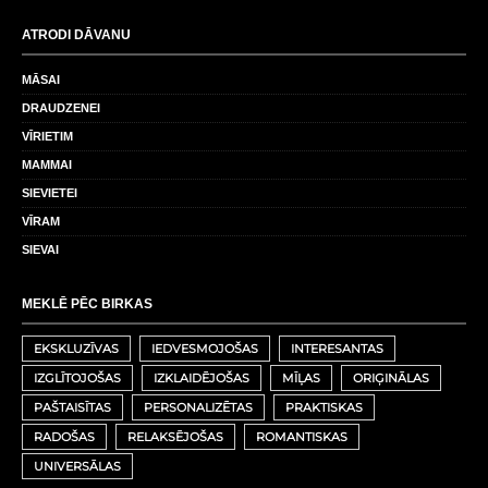
ATRODI DĀVANU
MĀSAI
DRAUDZENEI
VĪRIETIM
MAMMAI
SIEVIETEI
VĪRAM
SIEVAI
MEKLĒ PĒC BIRKAS
EKSKLUZĪVAS
IEDVESMOJOŠAS
INTERESANTAS
IZGLĪTOJOŠAS
IZKLAIDĒJOŠAS
MĪĻAS
ORIĢINĀLAS
PAŠTAISĪTAS
PERSONALIZĒTAS
PRAKTISKAS
RADOŠAS
RELAKSĒJOŠAS
ROMANTISKAS
UNIVERSĀLAS