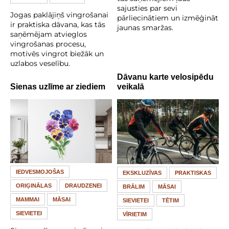
sajusties par sevi
Jogas paklājiņš vingrošanai
pārliecinātiem un izmēģināt
ir praktiska dāvana, kas tās
jaunas smaržas.
saņēmējam atvieglos
vingrošanas procesu,
motivēs vingrot biežāk un
uzlabos veselību.
Dāvanu karte velosipēdu
Sienas uzlīme ar ziediem
veikalā
IEDVESMOJOŠAS
EKSKLUZĪVAS
PRAKTISKAS
ORIĢINĀLAS
DRAUDZENEI
BRĀLIM
MĀSAI
MAMMAI
MĀSAI
SIEVIETEI
TĒTIM
SIEVIETEI
VĪRIETIM