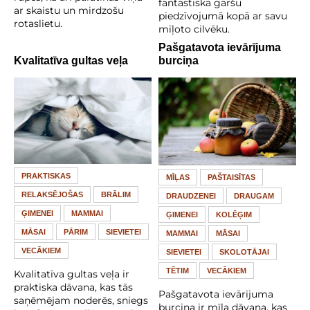
fantastiskā garšu
ar skaistu un mirdzošu
piedzīvojumā kopā ar savu
rotaslietu.
mīļoto cilvēku.
Pašgatavota ievārījuma
Kvalitatīva gultas veļa
burciņa
PRAKTISKAS
MĪĻAS
PAŠTAISĪTAS
RELAKSĒJOŠAS
BRĀLIM
DRAUDZENEI
DRAUGAM
ĢIMENEI
MAMMAI
ĢIMENEI
KOLĒĢIM
MĀSAI
PĀRIM
SIEVIETEI
MAMMAI
MĀSAI
VECĀKIEM
SIEVIETEI
SKOLOTĀJAI
TĒTIM
VECĀKIEM
Kvalitatīva gultas veļa ir
praktiska dāvana, kas tās
Pašgatavota ievārījuma
saņēmējam noderēs, sniegs
burciņa ir mīļa dāvana, kas