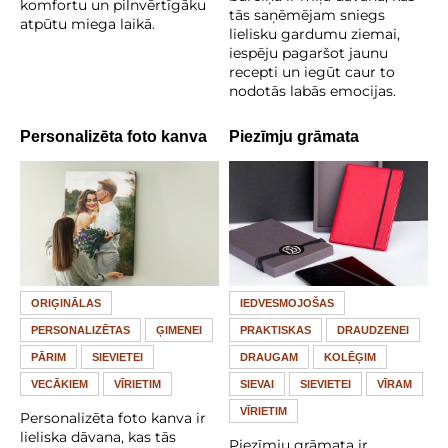
komfortu un pilnvērtīgāku
tās saņēmējam sniegs
atpūtu miega laikā.
lielisku gardumu ziemai,
iespēju pagaršot jaunu
recepti un iegūt caur to
nodotās labās emocijas.
Personalizēta foto kanva
Piezīmju grāmata
ORIĢINĀLAS
IEDVESMOJOŠAS
PERSONALIZĒTAS
ĢIMENEI
PRAKTISKAS
DRAUDZENEI
PĀRIM
SIEVIETEI
DRAUGAM
KOLĒĢIM
VECĀKIEM
VĪRIETIM
SIEVAI
SIEVIETEI
VĪRAM
VĪRIETIM
Personalizēta foto kanva ir
lieliska dāvana, kas tās
Piezīmju grāmata ir