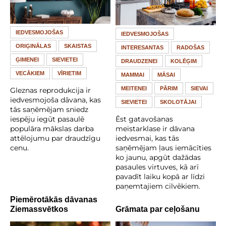
IEDVESMOJOŠAS
IEDVESMOJOŠAS
ORIĢINĀLAS
SKAISTAS
INTERESANTAS
RADOŠAS
ĢIMENEI
SIEVIETEI
DRAUDZENEI
KOLĒĢIM
VECĀKIEM
VĪRIETIM
MAMMAI
MĀSAI
MEITENEI
PĀRIM
SIEVAI
Gleznas reprodukcija ir
iedvesmojoša dāvana, kas
SIEVIETEI
SKOLOTĀJAI
tās saņēmējam sniedz
Ēst gatavošanas
iespēju iegūt pasaulē
meistarklase ir dāvana
populāra mākslas darba
iedvesmai, kas tās
attēlojumu par draudzīgu
saņēmējam ļaus iemācīties
cenu.
ko jaunu, apgūt dažādas
pasaules virtuves, kā arī
pavadīt laiku kopā ar līdzi
paņemtajiem cilvēkiem.
Piemērotākās dāvanas
Ziemassvētkos
Grāmata par ceļošanu