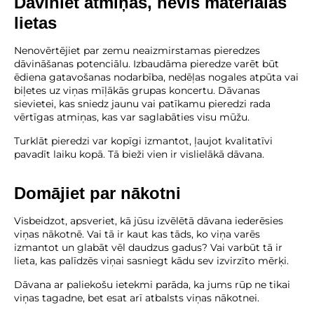
Dāviniet atmiņas, nevis materiālās
lietas
Nenovērtējiet par zemu neaizmirstamas pieredzes
dāvināšanas potenciālu. Izbaudāma pieredze varēt būt
ēdiena gatavošanas nodarbība, nedēļas nogales atpūta vai
biļetes uz viņas mīļākās grupas koncertu. Dāvanas
sievietei, kas sniedz jaunu vai patīkamu pieredzi rada
vērtīgas atmiņas, kas var saglabāties visu mūžu.
Turklāt pieredzi var kopīgi izmantot, ļaujot kvalitatīvi
pavadīt laiku kopā. Tā bieži vien ir vislielākā dāvana.
Domājiet par nākotni
Visbeidzot, apsveriet, kā jūsu izvēlētā dāvana iederēsies
viņas nākotnē. Vai tā ir kaut kas tāds, ko viņa varēs
izmantot un glabāt vēl daudzus gadus? Vai varbūt tā ir
lieta, kas palīdzēs viņai sasniegt kādu sev izvirzīto mērķi.
Dāvana ar paliekošu ietekmi parāda, ka jums rūp ne tikai
viņas tagadne, bet esat arī atbalsts viņas nākotnei.