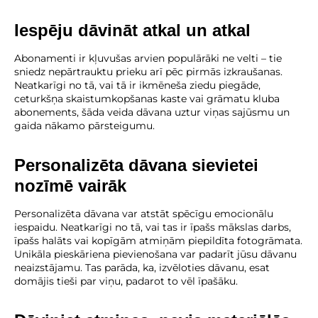
Iespēju dāvināt atkal un atkal
Abonamenti ir kļuvušas arvien populārāki ne velti – tie
sniedz nepārtrauktu prieku arī pēc pirmās izkraušanas.
Neatkarīgi no tā, vai tā ir ikmēneša ziedu piegāde,
ceturkšņa skaistumkopšanas kaste vai grāmatu kluba
abonements, šāda veida dāvana uztur viņas sajūsmu un
gaida nākamo pārsteigumu.
Personalizēta dāvana sievietei
nozīmē vairāk
Personalizēta dāvana var atstāt spēcīgu emocionālu
iespaidu. Neatkarīgi no tā, vai tas ir īpašs mākslas darbs,
īpašs halāts vai kopīgām atmiņām piepildīta fotogrāmata.
Unikāla pieskāriena pievienošana var padarīt jūsu dāvanu
neaizstājamu. Tas parāda, ka, izvēloties dāvanu, esat
domājis tieši par viņu, padarot to vēl īpašāku.