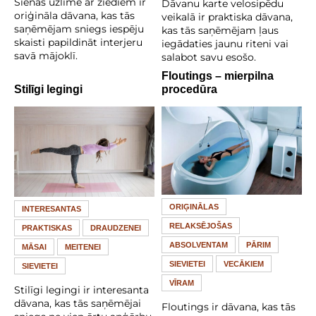
Sienas uzlīme ar ziediem ir
Dāvanu karte velosipēdu
oriģināla dāvana, kas tās
veikalā ir praktiska dāvana,
saņēmējam sniegs iespēju
kas tās saņēmējam ļaus
skaisti papildināt interjeru
iegādaties jaunu riteni vai
savā mājoklī.
salabot savu esošo.
Floutings – mierpilna
Stilīgi legingi
procedūra
ORIĢINĀLAS
INTERESANTAS
RELAKSĒJOŠAS
PRAKTISKAS
DRAUDZENEI
ABSOLVENTAM
PĀRIM
MĀSAI
MEITENEI
SIEVIETEI
VECĀKIEM
SIEVIETEI
VĪRAM
Stilīgi legingi ir interesanta
dāvana, kas tās saņēmējai
Floutings ir dāvana, kas tās