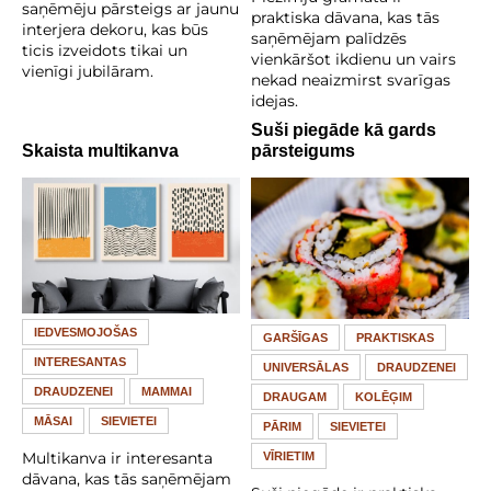
saņēmēju pārsteigs ar jaunu
praktiska dāvana, kas tās
interjera dekoru, kas būs
saņēmējam palīdzēs
ticis izveidots tikai un
vienkāršot ikdienu un vairs
vienīgi jubilāram.
nekad neaizmirst svarīgas
idejas.
Suši piegāde kā gards
Skaista multikanva
pārsteigums
IEDVESMOJOŠAS
GARŠĪGAS
PRAKTISKAS
INTERESANTAS
UNIVERSĀLAS
DRAUDZENEI
DRAUDZENEI
MAMMAI
DRAUGAM
KOLĒĢIM
MĀSAI
SIEVIETEI
PĀRIM
SIEVIETEI
Multikanva ir interesanta
VĪRIETIM
dāvana, kas tās saņēmējam