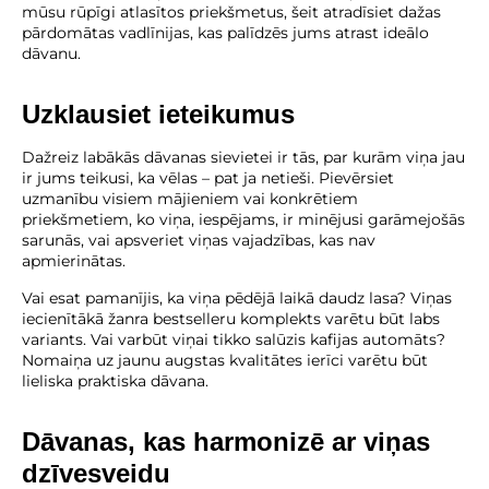
mūsu rūpīgi atlasītos priekšmetus, šeit atradīsiet dažas
pārdomātas vadlīnijas, kas palīdzēs jums atrast ideālo
dāvanu.
Uzklausiet ieteikumus
Dažreiz labākās dāvanas sievietei ir tās, par kurām viņa jau
ir jums teikusi, ka vēlas – pat ja netieši. Pievērsiet
uzmanību visiem mājieniem vai konkrētiem
priekšmetiem, ko viņa, iespējams, ir minējusi garāmejošās
sarunās, vai apsveriet viņas vajadzības, kas nav
apmierinātas.
Vai esat pamanījis, ka viņa pēdējā laikā daudz lasa? Viņas
iecienītākā žanra bestselleru komplekts varētu būt labs
variants. Vai varbūt viņai tikko salūzis kafijas automāts?
Nomaiņa uz jaunu augstas kvalitātes ierīci varētu būt
lieliska praktiska dāvana.
Dāvanas, kas harmonizē ar viņas
dzīvesveidu