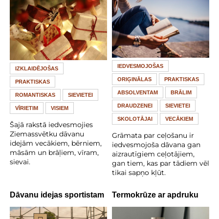
IEDVESMOJOŠAS
IZKLAIDĒJOŠAS
ORIĢINĀLAS
PRAKTISKAS
PRAKTISKAS
ABSOLVENTAM
BRĀLIM
ROMANTISKAS
SIEVIETEI
DRAUDZENEI
SIEVIETEI
VĪRIETIM
VISIEM
SKOLOTĀJAI
VECĀKIEM
Šajā rakstā iedvesmojies
Ziemassvētku dāvanu
Grāmata par ceļošanu ir
idejām vecākiem, bērniem,
iedvesmojoša dāvana gan
māsām un brāļiem, vīram,
aizrautīgiem ceļotājiem,
sievai.
gan tiem, kas par tādiem vēl
tikai sapņo kļūt.
Dāvanu idejas sportistam
Termokrūze ar apdruku