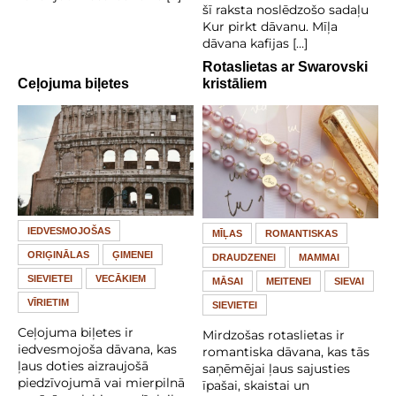
šī raksta noslēdzošo sadaļu
Kur pirkt dāvanu. Mīļa
dāvana kafijas […]
Rotaslietas ar Swarovski
Ceļojuma biļetes
kristāliem
IEDVESMOJOŠAS
MĪĻAS
ROMANTISKAS
ORIĢINĀLAS
ĢIMENEI
DRAUDZENEI
MAMMAI
SIEVIETEI
VECĀKIEM
MĀSAI
MEITENEI
SIEVAI
VĪRIETIM
SIEVIETEI
Ceļojuma biļetes ir
Mirdzošas rotaslietas ir
iedvesmojoša dāvana, kas
romantiska dāvana, kas tās
ļaus doties aizraujošā
saņēmējai ļaus sajusties
piedzīvojumā vai mierpilnā
īpašai, skaistai un