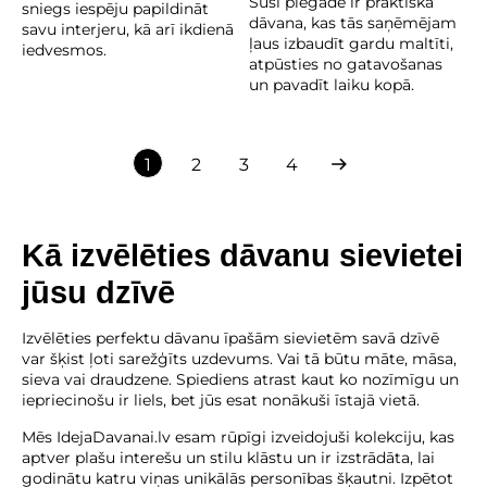
Suši piegāde ir praktiska
sniegs iespēju papildināt
dāvana, kas tās saņēmējam
savu interjeru, kā arī ikdienā
ļaus izbaudīt gardu maltīti,
iedvesmos.
atpūsties no gatavošanas
un pavadīt laiku kopā.
1
2
3
4
Kā izvēlēties dāvanu sievietei
jūsu dzīvē
Izvēlēties perfektu dāvanu īpašām sievietēm savā dzīvē
var šķist ļoti sarežģīts uzdevums. Vai tā būtu māte, māsa,
sieva vai draudzene. Spiediens atrast kaut ko nozīmīgu un
iepriecinošu ir liels, bet jūs esat nonākuši īstajā vietā.
Mēs IdejaDavanai.lv esam rūpīgi izveidojuši kolekciju, kas
aptver plašu interešu un stilu klāstu un ir izstrādāta, lai
godinātu katru viņas unikālās personības šķautni. Izpētot