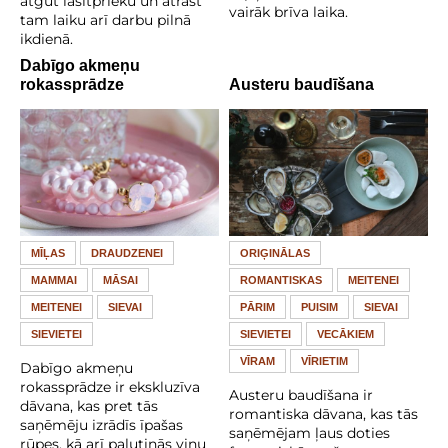
atgūt lasītprieku un atrast
vairāk brīva laika.
tam laiku arī darbu pilnā
ikdienā.
Dabīgo akmeņu
rokassprādze
Austeru baudīšana
MĪĻAS
DRAUDZENEI
ORIĢINĀLAS
MAMMAI
MĀSAI
ROMANTISKAS
MEITENEI
MEITENEI
SIEVAI
PĀRIM
PUISIM
SIEVAI
SIEVIETEI
SIEVIETEI
VECĀKIEM
VĪRAM
VĪRIETIM
Dabīgo akmeņu
rokassprādze ir ekskluzīva
Austeru baudīšana ir
dāvana, kas pret tās
romantiska dāvana, kas tās
saņēmēju izrādīs īpašas
saņēmējam ļaus doties
rūpes, kā arī palutinās viņu