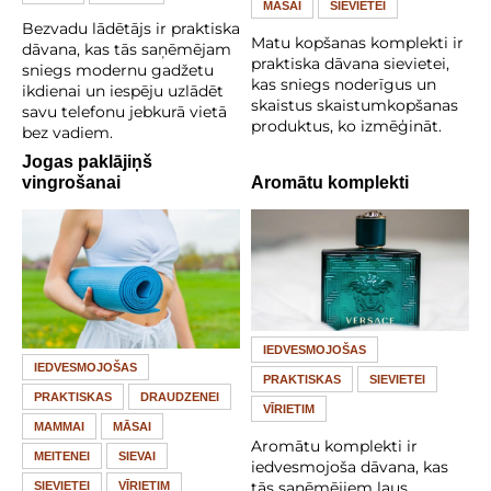
MĀSAI
SIEVIETEI
Bezvadu lādētājs ir praktiska
Matu kopšanas komplekti ir
dāvana, kas tās saņēmējam
praktiska dāvana sievietei,
sniegs modernu gadžetu
kas sniegs noderīgus un
ikdienai un iespēju uzlādēt
skaistus skaistumkopšanas
savu telefonu jebkurā vietā
produktus, ko izmēģināt.
bez vadiem.
Jogas paklājiņš
vingrošanai
Aromātu komplekti
IEDVESMOJOŠAS
IEDVESMOJOŠAS
PRAKTISKAS
SIEVIETEI
PRAKTISKAS
DRAUDZENEI
VĪRIETIM
MAMMAI
MĀSAI
Aromātu komplekti ir
MEITENEI
SIEVAI
iedvesmojoša dāvana, kas
tās saņēmējiem ļaus
SIEVIETEI
VĪRIETIM