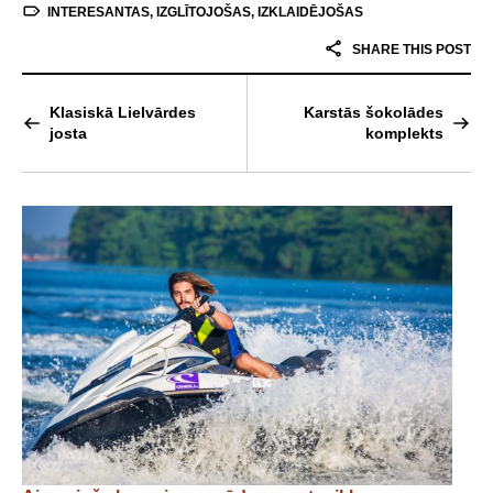
INTERESANTAS
,
IZGLĪTOJOŠAS
,
IZKLAIDĒJOŠAS
SHARE THIS POST
Klasiskā Lielvārdes
Karstās šokolādes
josta
komplekts