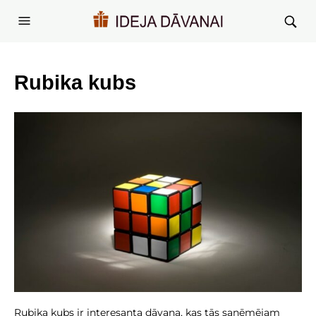
Rubika kubs
Rubika kubs ir interesanta dāvana, kas tās saņēmējam