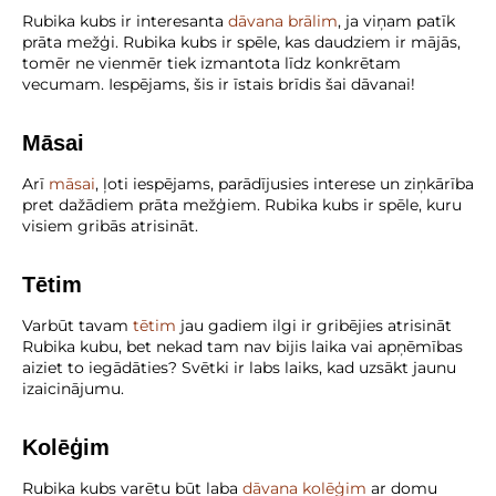
Rubika kubs ir interesanta
dāvana brālim
, ja viņam patīk
prāta mežģi. Rubika kubs ir spēle, kas daudziem ir mājās,
tomēr ne vienmēr tiek izmantota līdz konkrētam
vecumam. Iespējams, šis ir īstais brīdis šai dāvanai!
Māsai
Arī
māsai
, ļoti iespējams, parādījusies interese un ziņkārība
pret dažādiem prāta mežģiem. Rubika kubs ir spēle, kuru
visiem gribās atrisināt.
Tētim
Varbūt tavam
tētim
jau gadiem ilgi ir gribējies atrisināt
Rubika kubu, bet nekad tam nav bijis laika vai apņēmības
aiziet to iegādāties? Svētki ir labs laiks, kad uzsākt jaunu
izaicinājumu.
Kolēģim
Rubika kubs varētu būt laba
dāvana kolēģim
ar domu