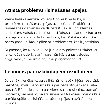
Attīsta problēmu risināšanas spējas
Viena lieliska vērtība, ko iegūt no Rubika kuba, ir
problēmu risināšanas spējas uzlabošana. Problēmu
risināšanas galvenais veids parasti iekļauj problēmas
sadalīšanu vairākās daļās un tad fokusa likšanu uz katru no
mazajām daļiņām. Ja tā padomā, tad Rubika kubs ir kā
maza pasaule, kas ir pilna ar problēmām, kas ir jāatrisina.
Šī prasme, ko Rubika kubs jubilāram palīdzēs uzlabot, ar
laiku kļūs noderīga arī matemātikā, jaunas valodas
apgūšanā, jaunu izaicinājumu pieņemšanā utt.
Lepnums par uzlabotajiem rezultātiem
Jo vairāk trenējas kuba salikšanā, jo labāki kļūst rezultāti.
Sākotnēji milzu lepnums būs par padarīto jebkādā laika
posmā. Būs prieks gan par vienu salikto sieniņu, gan arī,
protams, par visa kuba atrisināšanu! Nākošais mērķis būs
panākt spēles atrisināšanu pēc iespējas mazākā laika
posmā.