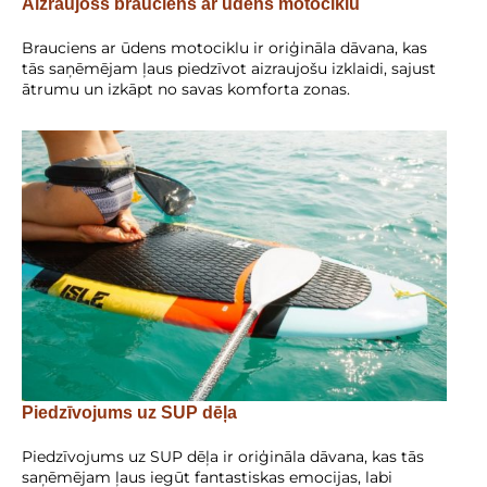
Aizraujošs brauciens ar ūdens motociklu
Brauciens ar ūdens motociklu ir oriģināla dāvana, kas
tās saņēmējam ļaus piedzīvot aizraujošu izklaidi, sajust
ātrumu un izkāpt no savas komforta zonas.
Piedzīvojums uz SUP dēļa
Piedzīvojums uz SUP dēļa ir oriģināla dāvana, kas tās
saņēmējam ļaus iegūt fantastiskas emocijas, labi