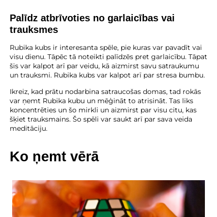
Palīdz atbrīvoties no garlaicības vai
trauksmes
Rubika kubs ir interesanta spēle, pie kuras var pavadīt vai
visu dienu. Tāpēc tā noteikti palīdzēs pret garlaicību. Tāpat
šis var kalpot arī par veidu, kā aizmirst savu satraukumu
un trauksmi. Rubika kubs var kalpot arī par stresa bumbu.
Ikreiz, kad prātu nodarbina satraucošas domas, tad rokās
var ņemt Rubika kubu un mēģināt to atrisināt. Tas liks
koncentrēties un šo mirkli un aizmirst par visu citu, kas
šķiet trauksmains. Šo spēli var saukt arī par sava veida
meditāciju.
Ko ņemt vērā