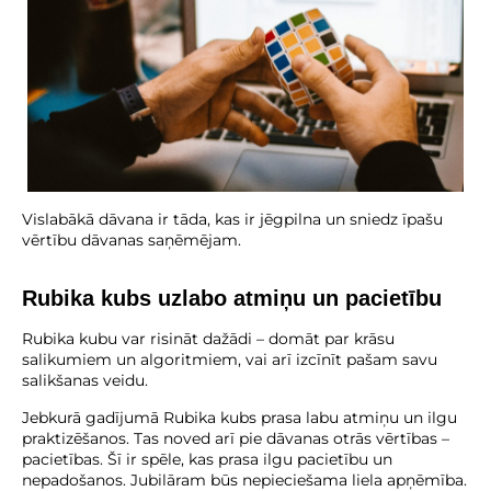
Vislabākā dāvana ir tāda, kas ir jēgpilna un sniedz īpašu
vērtību dāvanas saņēmējam.
Rubika kubs uzlabo atmiņu un pacietību
Rubika kubu var risināt dažādi – domāt par krāsu
salikumiem un algoritmiem, vai arī izcīnīt pašam savu
salikšanas veidu.
Jebkurā gadījumā Rubika kubs prasa labu atmiņu un ilgu
praktizēšanos. Tas noved arī pie dāvanas otrās vērtības –
pacietības. Šī ir spēle, kas prasa ilgu pacietību un
nepadošanos. Jubilāram būs nepieciešama liela apņēmība.