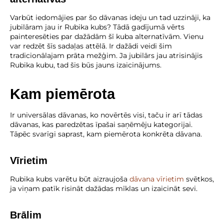
Varbūt iedomājies par šo dāvanas ideju un tad uzzināji, ka
jubilāram jau ir Rubika kubs? Tādā gadījumā vērts
painteresēties par dažādām šī kuba alternatīvām. Vienu
var redzēt šīs sadaļas attēlā. Ir dažādi veidi šim
tradicionālajam prāta mežģim. Ja jubilārs jau atrisinājis
Rubika kubu, tad šis būs jauns izaicinājums.
Kam piemērota
Ir universālas dāvanas, ko novērtēs visi, taču ir arī tādas
dāvanas, kas paredzētas īpašai saņēmēju kategorijai.
Tāpēc svarīgi saprast, kam piemērota konkrēta dāvana.
Vīrietim
Rubika kubs varētu būt aizraujoša
dāvana vīrietim
svētkos,
ja viņam patīk risināt dažādas mīklas un izaicināt sevi.
Brālim