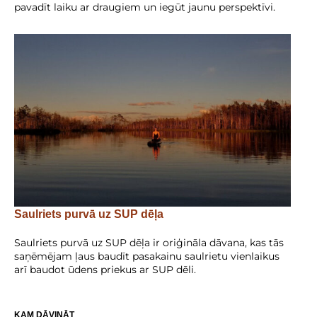
pavadīt laiku ar draugiem un iegūt jaunu perspektīvi.
Saulriets purvā uz SUP dēļa
Saulriets purvā uz SUP dēļa ir oriģināla dāvana, kas tās
saņēmējam ļaus baudīt pasakainu saulrietu vienlaikus
arī baudot ūdens priekus ar SUP dēli.
KAM DĀVINĀT