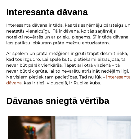
Interesanta dāvana
Interesanta dāvana ir tāda, kas tās saņēmēju pārsteigs un
neatstās vienaldzīgu. Tā ir dāvana, ko tās saņēmējs
noteikti novērtēs un ar prieku pieņems. Šī ir tāda dāvana,
kas patiktu jebkuram prāta mežģu entuziastam.
Ar spēlēm un prāta mežģiem ir grūti trāpīt desmitniekā,
kad tos izgudro. Lai spēle būtu pietiekami aizraujoša, tā
nevar būt pārāk vienkārša. Tāpat arī otrā virzienā – tā
nevar būt tik grūta, lai to nevarētu atrisināt nedēļām ilgi.
Ne visiem pietiek tam pacietības. Tad nu lūk –
interesanta
dāvana
, kas ir tieši vidusceļā, ir Rubika kubs.
Dāvanas sniegtā vērtība