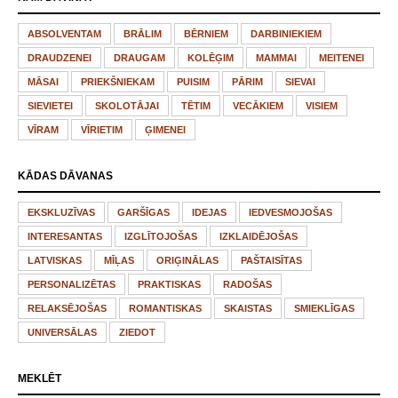
ABSOLVENTAM
BRĀLIM
BĒRNIEM
DARBINIEKIEM
DRAUDZENEI
DRAUGAM
KOLĒĢIM
MAMMAI
MEITENEI
MĀSAI
PRIEKŠNIEKAM
PUISIM
PĀRIM
SIEVAI
SIEVIETEI
SKOLOTĀJAI
TĒTIM
VECĀKIEM
VISIEM
VĪRAM
VĪRIETIM
ĢIMENEI
KĀDAS DĀVANAS
EKSKLUZĪVAS
GARŠĪGAS
IDEJAS
IEDVESMOJOŠAS
INTERESANTAS
IZGLĪTOJOŠAS
IZKLAIDĒJOŠAS
LATVISKAS
MĪĻAS
ORIĢINĀLAS
PAŠTAISĪTAS
PERSONALIZĒTAS
PRAKTISKAS
RADOŠAS
RELAKSĒJOŠAS
ROMANTISKAS
SKAISTAS
SMIEKLĪGAS
UNIVERSĀLAS
ZIEDOT
MEKLĒT