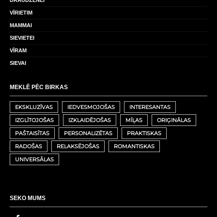
DRAUDZENEI
VĪRIETIM
MAMMAI
SIEVIETEI
VĪRAM
SIEVAI
MEKLĒ PĒC BIRKAS
EKSKLUZĪVAS
IEDVESMOJOŠAS
INTERESANTAS
IZGLĪTOJOŠAS
IZKLAIDĒJOŠAS
MĪĻAS
ORIĢINĀLAS
PAŠTAISĪTAS
PERSONALIZĒTAS
PRAKTISKAS
RADOŠAS
RELAKSĒJOŠAS
ROMANTISKAS
UNIVERSĀLAS
SEKO MUMS