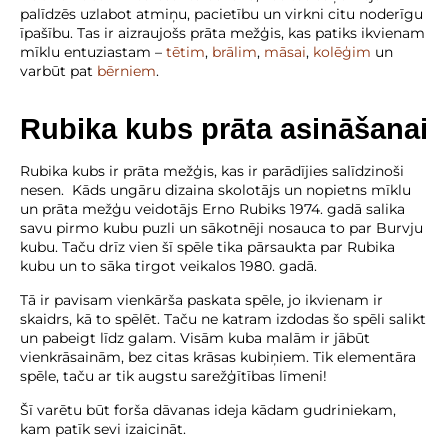
palīdzēs uzlabot atmiņu, pacietību un virkni citu noderīgu
īpašību. Tas ir aizraujošs prāta mežģis, kas patiks ikvienam
mīklu entuziastam –
tētim
,
brālim
,
māsai
,
kolēģim
un
varbūt pat
bērniem
.
Rubika kubs prāta asināšanai
Rubika kubs ir prāta mežģis, kas ir parādījies salīdzinoši
nesen. Kāds ungāru dizaina skolotājs un nopietns mīklu
un prāta mežģu veidotājs Erno Rubiks 1974. gadā salika
savu pirmo kubu puzli un sākotnēji nosauca to par Burvju
kubu. Taču drīz vien šī spēle tika pārsaukta par Rubika
kubu un to sāka tirgot veikalos 1980. gadā.
Tā ir pavisam vienkārša paskata spēle, jo ikvienam ir
skaidrs, kā to spēlēt. Taču ne katram izdodas šo spēli salikt
un pabeigt līdz galam. Visām kuba malām ir jābūt
vienkrāsainām, bez citas krāsas kubiņiem. Tik elementāra
spēle, taču ar tik augstu sarežģītības līmeni!
Šī varētu būt forša dāvanas ideja kādam gudriniekam,
kam patīk sevi izaicināt.