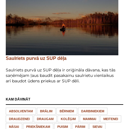
Saulriets purvā uz SUP dēļa
Saulriets purvā uz SUP dēļa ir oriģināla dāvana, kas tās
saņēmējam ļaus baudīt pasakainu saulrietu vienlaikus
arī baudot ūdens priekus ar SUP dēli.
KAM DĀVINĀT
ABSOLVENTAM
BRĀLIM
BĒRNIEM
DARBINIEKIEM
DRAUDZENEI
DRAUGAM
KOLĒĢIM
MAMMAI
MEITENEI
MĀSAI
PRIEKŠNIEKAM
PUISIM
PĀRIM
SIEVAI