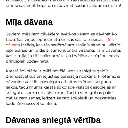
konfekti. Šīs dāvanas mērķis ir visas receptes sastāvdaļas
smuki sasaiņot kopā un uzdāvināt kādam saldumu mīlim!
Mīļa dāvana
Saviem mīļajiem cilvēkiem svētkos vēlamies dāvināt ko
tādu, kas viņus iepriecinātu un kas sasildītu sirdis.
Mīļa
dāvana
ir tāda, kas tās saņēmējam sasildīs sirsniņu, kārtīgi
iepriecinās un raidīs siltumu jubilāra virzienā. Tā ir dāvana,
kas ir mīļa, jo tā ir pārdomāta un izvēlēta ar rūpību, nevis
principiāli uzdāvināta.
Karstā šokolāde ir mīļš novēlējums sirsnīgi sagaidīt
Ziemassvētkus un iejusties pareizajā noskaņā. Protams, šī
dāvaniņa var tikt pasniegta arī citos svētkos un gada
laikos, taču mums karstā šokolāde vislabāk asociējas ar
sniegotu ziemu un aukstumu. Tad tā vien gribas palīst
mājās zem segas, iedzert karsto šokolādi un noskatīties
kādu Ziemassvētku filmu.
Dāvanas sniegtā vērtība