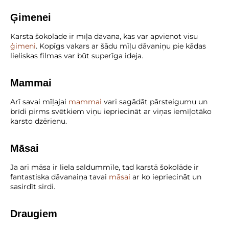
Ģimenei
Karstā šokolāde ir mīļa dāvana, kas var apvienot visu
ģimeni
. Kopīgs vakars ar šādu mīļu dāvaniņu pie kādas
lieliskas filmas var būt superīga ideja.
Mammai
Arī savai mīļajai
mammai
vari sagādāt pārsteigumu un
brīdi pirms svētkiem viņu iepriecināt ar viņas iemīļotāko
karsto dzērienu.
Māsai
Ja arī māsa ir liela saldummīle, tad karstā šokolāde ir
fantastiska dāvanaiņa tavai
māsai
ar ko iepriecināt un
sasirdīt sirdi.
Draugiem