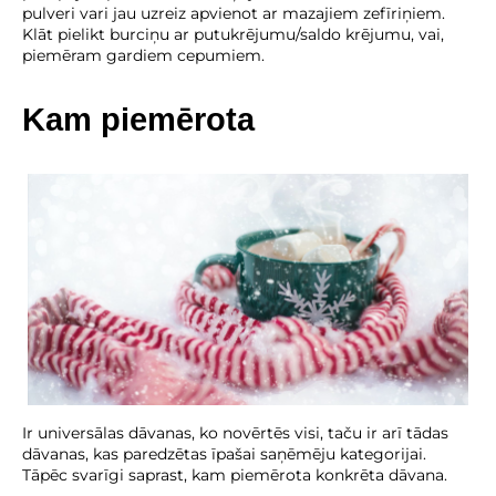
pulveri vari jau uzreiz apvienot ar mazajiem zefīriņiem.
Klāt pielikt burciņu ar putukrējumu/saldo krējumu, vai,
piemēram gardiem cepumiem.
Kam piemērota
Ir universālas dāvanas, ko novērtēs visi, taču ir arī tādas
dāvanas, kas paredzētas īpašai saņēmēju kategorijai.
Tāpēc svarīgi saprast, kam piemērota konkrēta dāvana.