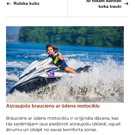
Ar rokām darināti
Rubika kubs
koka trauki
Aizraujošs brauciens ar ūdens motociklu
Brauciens ar ūdens motociklu ir oriģināla dāvana, kas
tās saņēmējam ļaus piedzīvot aizraujošu izklaidi, sajust
ātrumu un izkāpt no savas komforta zonas.