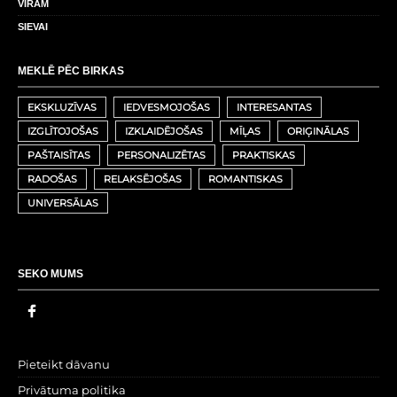
VĪRAM
SIEVAI
MEKLĒ PĒC BIRKAS
EKSKLUZĪVAS
IEDVESMOJOŠAS
INTERESANTAS
IZGLĪTOJOŠAS
IZKLAIDĒJOŠAS
MĪĻAS
ORIĢINĀLAS
PAŠTAISĪTAS
PERSONALIZĒTAS
PRAKTISKAS
RADOŠAS
RELAKSĒJOŠAS
ROMANTISKAS
UNIVERSĀLAS
SEKO MUMS
Pieteikt dāvanu
Privātuma politika