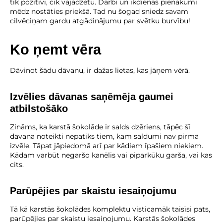
tik pozitīvi, cik vajadzētu. Darbi un ikdienas pienākumi
mēdz nostāties priekšā. Tad nu šogad sniedz savam
cilvēciņam gardu atgādinājumu par svētku burvību!
Ko ņemt vēra
Dāvinot šādu dāvanu, ir dažas lietas, kas jāņem vērā.
Izvēlies dāvanas saņēmēja gaumei
atbilstošāko
Zināms, ka karstā šokolāde ir salds dzēriens, tāpēc šī
dāvana noteikti nepatiks tiem, kam saldumi nav pirmā
izvēle. Tāpat jāpiedomā arī par kādiem īpašiem niekiem.
Kādam varbūt negaršo kanēlis vai piparkūku garša, vai kas
cits.
Parūpējies par skaistu iesaiņojumu
Tā kā karstās šokolādes komplektu visticamāk taisīsi pats,
parūpējies par skaistu iesaiņojumu. Karstās šokolādes