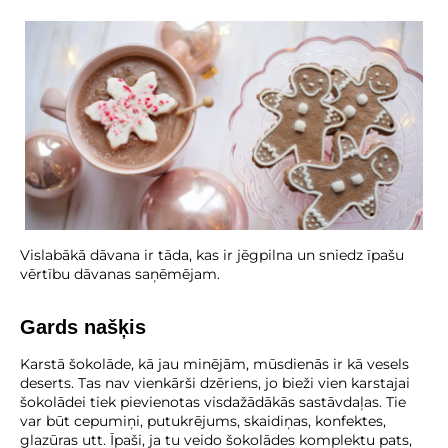
Vislabākā dāvana ir tāda, kas ir jēgpilna un sniedz īpašu
vērtību dāvanas saņēmējam.
Gards našķis
Karstā šokolāde, kā jau minējām, mūsdienās ir kā vesels
deserts. Tas nav vienkārši dzēriens, jo bieži vien karstajai
šokolādei tiek pievienotas visdažādākās sastāvdaļas. Tie
var būt cepumiņi, putukrējums, skaidiņas, konfektes,
glazūras utt. Īpaši, ja tu veido šokolādes komplektu pats,