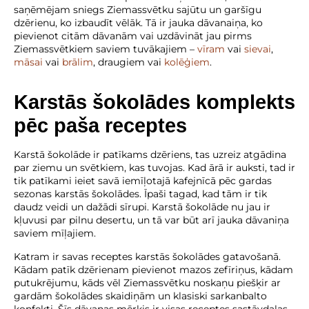
saņēmējam sniegs Ziemassvētku sajūtu un garšīgu
dzērienu, ko izbaudīt vēlāk. Tā ir jauka dāvanaiņa, ko
pievienot citām dāvanām vai uzdāvināt jau pirms
Ziemassvētkiem saviem tuvākajiem –
vīram
vai
sievai
,
māsai
vai
brālim
, draugiem vai
kolēģiem
.
Karstās šokolādes komplekts
pēc paša receptes
Karstā šokolāde ir patīkams dzēriens, tas uzreiz atgādina
par ziemu un svētkiem, kas tuvojas. Kad ārā ir auksti, tad ir
tik patīkami ieiet savā iemīļotajā kafejnīcā pēc gardas
sezonas karstās šokolādes. Īpaši tagad, kad tām ir tik
daudz veidi un dažādi sīrupi. Karstā šokolāde nu jau ir
kļuvusi par pilnu desertu, un tā var būt arī jauka dāvaniņa
saviem mīļajiem.
Katram ir savas receptes karstās šokolādes gatavošanā.
Kādam patīk dzērienam pievienot mazos zefīriņus, kādam
putukrējumu, kāds vēl Ziemassvētku noskaņu piešķir ar
gardām šokolādes skaidiņām un klasiski sarkanbalto