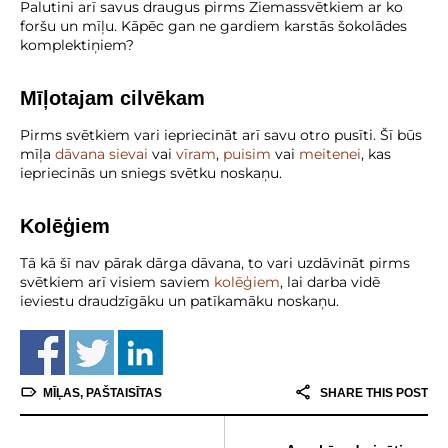
Palutini arī savus draugus pirms Ziemassvētkiem ar ko
foršu un mīļu. Kāpēc gan ne gardiem karstās šokolādes
komplektiņiem?
Mīļotajam cilvēkam
Pirms svētkiem vari iepriecināt arī savu otro pusīti. Šī būs
mīļa
dāvana sievai
vai
vīram
,
puisim
vai
meitenei
, kas
iepriecinās un sniegs svētku noskaņu.
Kolēģiem
Tā kā šī nav pārak dārga dāvana, to vari uzdāvināt pirms
svētkiem arī visiem saviem
kolēģiem
, lai darba vidē
ieviestu draudzīgāku un patīkamāku noskaņu.
MĪĻAS
,
PAŠTAISĪTAS
SHARE THIS POST