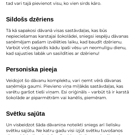
tad vari tajā pievienot visu, ko vien sirds kāro.
Sildošs dzēriens
Tā kā sapakosi dāvanā visas sastāvdaļas, kas būs
nepieciešamas karstajai šokolādei, sniegsi iespēju dāvanas
saņēmējam pašam izvēlēties laiku, kad baudīt dzērienu.
Varbūt viņš sagaidīs kādu īpaši vēsu un neomulīgu dienu,
kad sajusties labāk un sasildīties ar dzērienu!
Personiska pieeja
Veidojot šo dāvanu komplektu, vari ņemt vērā dāvanas
saņēmēja gaumi. Pievieno viņa mīļākās sastāvdaļas, kas
varētu garšot tieši viņam. Esi oriģināls – varbūt tā ir karstā
šokolāde ar piparmētrām vai kanēlis, piemēram.
Svētku sajūta
Un visbeidzot šāda dāvaniņa noteikti sniegs arī lielisku
svētku sajūtu. Ne katru gadu visi izjūt svētku tuvošanos