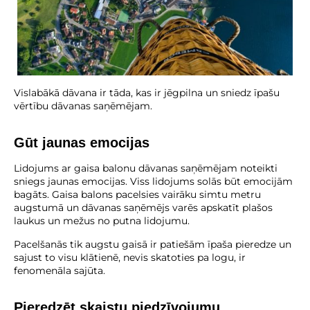
Vislabākā dāvana ir tāda, kas ir jēgpilna un sniedz īpašu
vērtību dāvanas saņēmējam.
Gūt jaunas emocijas
Lidojums ar gaisa balonu dāvanas saņēmējam noteikti
sniegs jaunas emocijas. Viss lidojums solās būt emocijām
bagāts. Gaisa balons pacelsies vairāku simtu metru
augstumā un dāvanas saņēmējs varēs apskatīt plašos
laukus un mežus no putna lidojumu.
Pacelšanās tik augstu gaisā ir patiešām īpaša pieredze un
sajust to visu klātienē, nevis skatoties pa logu, ir
fenomenāla sajūta.
Pieredzēt skaistu piedzīvojumu