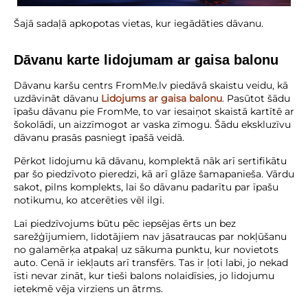
Šajā sadaļā apkopotas vietas, kur iegādāties dāvanu.
Dāvanu karte lidojumam ar gaisa balonu
Dāvanu karšu centrs FromMe.lv piedāvā skaistu veidu, kā
uzdāvināt dāvanu
Lidojums ar gaisa balonu
. Pasūtot šādu
īpašu dāvanu pie FromMe, to var iesaiņot skaistā kartītē ar
šokolādi, un aizzīmogot ar vaska zīmogu. Šādu ekskluzīvu
dāvanu prasās pasniegt īpašā veidā.
Pērkot lidojumu kā dāvanu, komplektā nāk arī sertifikātu
par šo piedzīvoto pieredzi, kā arī glāze šamapanieša. Vārdu
sakot, pilns komplekts, lai šo dāvanu padarītu par īpašu
notikumu, ko atcerēties vēl ilgi.
Lai piedzīvojums būtu pēc iepsējas ērts un bez
sarežģījumiem, lidotājiem nav jāsatraucas par nokļūšanu
no galamērķa atpakaļ uz sākuma punktu, kur novietots
auto. Cenā ir iekļauts arī transfērs. Tas ir ļoti labi, jo nekad
īsti nevar zināt, kur tieši balons nolaidīsies, jo lidojumu
ietekmē vēja virziens un ātrms.