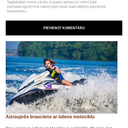
Saglabājiet manu vārdu, e-pasta adresi un vietni šajā
pārlūkprogrammā nākamajai reizei, kad vēlēšos pievienot
komentāru.
Aizraujošs brauciens ar ūdens motociklu