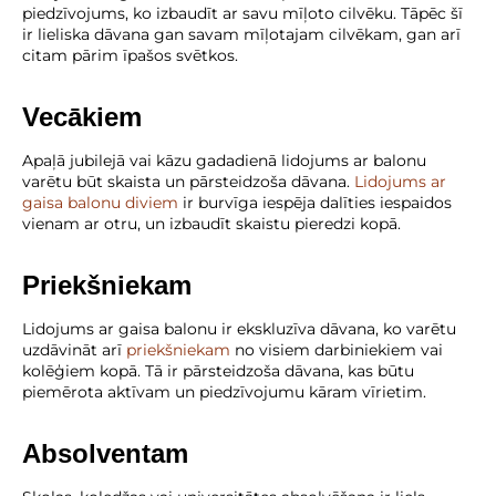
piedzīvojums, ko izbaudīt ar savu mīļoto cilvēku. Tāpēc šī
ir lieliska dāvana gan savam mīļotajam cilvēkam, gan arī
citam pārim īpašos svētkos.
Vecākiem
Apaļā jubilejā vai kāzu gadadienā lidojums ar balonu
varētu būt skaista un pārsteidzoša dāvana.
Lidojums ar
gaisa balonu diviem
ir burvīga iespēja dalīties iespaidos
vienam ar otru, un izbaudīt skaistu pieredzi kopā.
Priekšniekam
Lidojums ar gaisa balonu ir ekskluzīva dāvana, ko varētu
uzdāvināt arī
priekšniekam
no visiem darbiniekiem vai
kolēģiem kopā. Tā ir pārsteidzoša dāvana, kas būtu
piemērota aktīvam un piedzīvojumu kāram vīrietim.
Absolventam