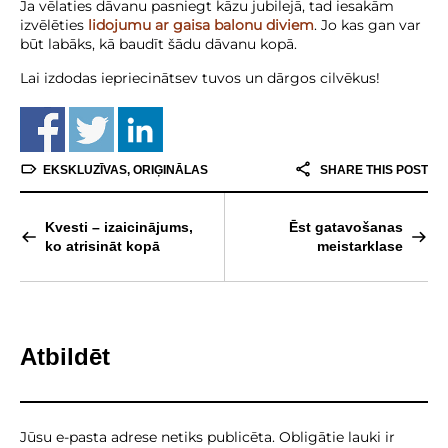
Ja vēlaties dāvanu pasniegt kāzu jubilejā, tad iesakām
izvēlēties
lidojumu ar gaisa balonu diviem
. Jo kas gan var
būt labāks, kā baudīt šādu dāvanu kopā.
Lai izdodas iepriecinātsev tuvos un dārgos cilvēkus!
EKSKLUZĪVAS
,
ORIĢINĀLAS
SHARE THIS POST
Kvesti – izaicinājums,
Ēst gatavošanas
ko atrisināt kopā
meistarklase
Atbildēt
Jūsu e-pasta adrese netiks publicēta.
Obligātie lauki ir