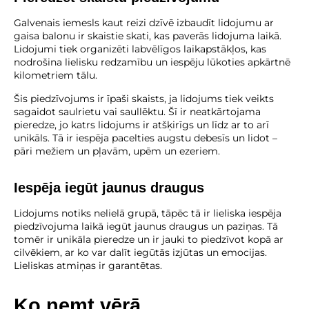
Galvenais iemesls kaut reizi dzīvē izbaudīt lidojumu ar
gaisa balonu ir skaistie skati, kas paverās lidojuma laikā.
Lidojumi tiek organizēti labvēlīgos laikapstākļos, kas
nodrošina lielisku redzamību un iespēju lūkoties apkārtnē
kilometriem tālu.
Šis piedzīvojums ir īpaši skaists, ja lidojums tiek veikts
sagaidot saulrietu vai saullēktu. Šī ir neatkārtojama
pieredze, jo katrs lidojums ir atšķirīgs un līdz ar to arī
unikāls. Tā ir iespēja pacelties augstu debesīs un lidot –
pāri mežiem un pļavām, upēm un ezeriem.
Iespēja iegūt jaunus draugus
Lidojums notiks nelielā grupā, tāpēc tā ir lieliska iespēja
piedzīvojuma laikā iegūt jaunus draugus un paziņas. Tā
tomēr ir unikāla pieredze un ir jauki to piedzīvot kopā ar
cilvēkiem, ar ko var dalīt iegūtās izjūtas un emocijas.
Lieliskas atmiņas ir garantētas.
Ko ņemt vērā