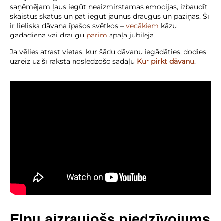
saņēmējam ļaus iegūt neaizmirstamas emocijas, izbaudīt
skaistus skatus un pat iegūt jaunus draugus un paziņas. Šī
ir lieliska dāvana īpašos svētkos –
vecākiem
kāzu
gadadienā vai draugu
pārim
apaļā jubilejā.
Ja vēlies atrast vietas, kur šādu dāvanu iegādāties, dodies
uzreiz uz šī raksta noslēdzošo sadaļu
Kur pirkt dāvanu
.
Elpu aizraujošs piedzīvojums