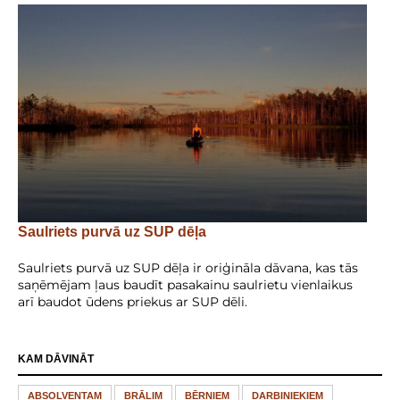
Saulriets purvā uz SUP dēļa
Saulriets purvā uz SUP dēļa ir oriģināla dāvana, kas tās
saņēmējam ļaus baudīt pasakainu saulrietu vienlaikus
arī baudot ūdens priekus ar SUP dēli.
KAM DĀVINĀT
ABSOLVENTAM
BRĀLIM
BĒRNIEM
DARBINIEKIEM