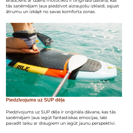
Brauciens ar ūdens motociklu ir oriģināla dāvana, kas
tās saņēmējam ļaus piedzīvot aizraujošu izklaidi, sajust
ātrumu un izkāpt no savas komforta zonas.
Piedzīvojums uz SUP dēļa
Piedzīvojums uz SUP dēļa ir oriģināla dāvana, kas tās
saņēmējam ļaus iegūt fantastiskas emocijas, labi
pavadīt laiku ar draugiem un iegūt jaunu perspektīvi.