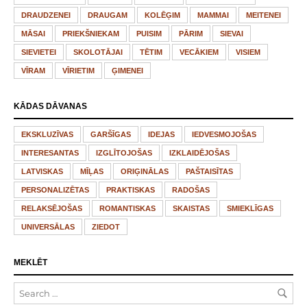
DRAUDZENEI
DRAUGAM
KOLĒĢIM
MAMMAI
MEITENEI
MĀSAI
PRIEKŠNIEKAM
PUISIM
PĀRIM
SIEVAI
SIEVIETEI
SKOLOTĀJAI
TĒTIM
VECĀKIEM
VISIEM
VĪRAM
VĪRIETIM
ĢIMENEI
KĀDAS DĀVANAS
EKSKLUZĪVAS
GARŠĪGAS
IDEJAS
IEDVESMOJOŠAS
INTERESANTAS
IZGLĪTOJOŠAS
IZKLAIDĒJOŠAS
LATVISKAS
MĪĻAS
ORIĢINĀLAS
PAŠTAISĪTAS
PERSONALIZĒTAS
PRAKTISKAS
RADOŠAS
RELAKSĒJOŠAS
ROMANTISKAS
SKAISTAS
SMIEKLĪGAS
UNIVERSĀLAS
ZIEDOT
MEKLĒT