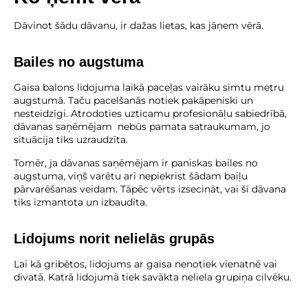
Dāvinot šādu dāvanu, ir dažas lietas, kas jāņem vērā.
Bailes no augstuma
Gaisa balons lidojuma laikā paceļas vairāku simtu metru
augstumā. Taču pacelšanās notiek pakāpeniski un
nesteidzīgi. Atrodoties uzticamu profesionāļu sabiedrībā,
dāvanas saņēmējam nebūs pamata satraukumam, jo
situācija tiks uzraudzīta.
Tomēr, ja dāvanas saņēmējam ir paniskas bailes no
augstuma, viņš varētu arī nepiekrist šādam baiļu
pārvarēšanas veidam. Tāpēc vērts izsecināt, vai šī dāvana
tiks izmantota un izbaudīta.
Lidojums norit nelielās grupās
Lai kā gribētos, lidojums ar gaisa nenotiek vienatnē vai
divatā. Katrā lidojumā tiek savākta neliela grupiņa cilvēku.