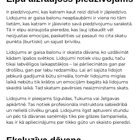
Ir piedzīvojumi, kas katram kaut reizi dzīvē ir jāpiedzīvo.
Lidojums ar gaisa balonu neapšaubāmi ir viena no tām
lietām, kas katram ir jāievieto savā piedzīvojumu sarakstā.
Tā ir elpu aizraujoša pieredze, kas ļauj izbaudīt vēl
neizjustas emocijas, paskatīties uz pasauli no cita skatu
punkta (burtiski) un sajust brīvību.
Lidojums ar gaisa balonu ir skaista dāvana, ko uzdāvināt
kādam īpašos svētkos. Lidojumi notiek visu gadu, taču
tikai labvēlīgos laikapstākļos – lai pārliecinātos gan par
drošību, gan par labu redzamību. Lai arī sajūta lidojot
jebkurā gadījumā būtu sirreāla, tomēr lidojums miglas
laikā nebūtu tik krāšņs un emocijām bagāts kā lidojums
skaidrā laikā. Tad skatam pavērsies neaizmirstams skats.
Lidojums ir pieejams Siguldas, Tukuma vai Jelgavas
apkārtnē. Tas notiek profesionāla instruktora sabiedrībā
un nelielā cilvēku grupā. Lidojums ilgst aptuveni stundu
un pēc tā dāvanas saņēmējs tiks pie glāzes šampanieša,
kas ir kā apliecinājums par tikko gūto un skaisto pieredzi.