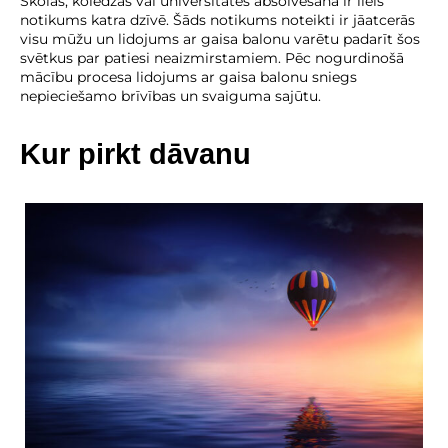
Skolas, koledžas vai universitātes absolvēšana ir liels
notikums katra dzīvē. Šāds notikums noteikti ir jāatcerās
visu mūžu un lidojums ar gaisa balonu varētu padarīt šos
svētkus par patiesi neaizmirstamiem. Pēc nogurdinošā
mācību procesa lidojums ar gaisa balonu sniegs
nepieciešamo brīvības un svaiguma sajūtu.
Kur pirkt dāvanu