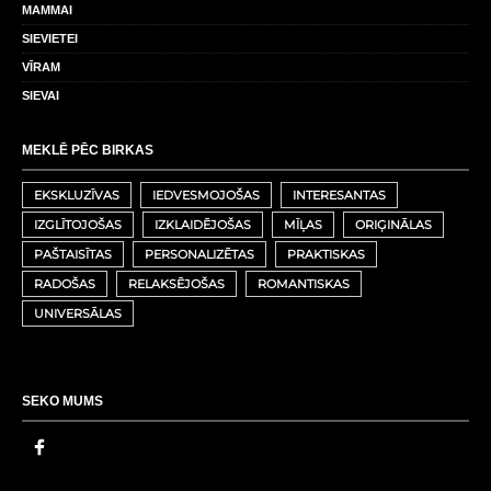
MAMMAI
SIEVIETEI
VĪRAM
SIEVAI
MEKLĒ PĒC BIRKAS
EKSKLUZĪVAS
IEDVESMOJOŠAS
INTERESANTAS
IZGLĪTOJOŠAS
IZKLAIDĒJOŠAS
MĪĻAS
ORIĢINĀLAS
PAŠTAISĪTAS
PERSONALIZĒTAS
PRAKTISKAS
RADOŠAS
RELAKSĒJOŠAS
ROMANTISKAS
UNIVERSĀLAS
SEKO MUMS