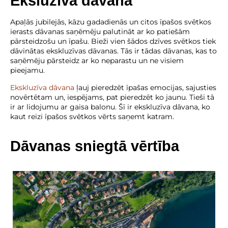
Eksluzīva dāvana
Apaļās jubilejās, kāzu gadadienās un citos īpašos svētkos
ierasts dāvanas saņēmēju palutināt ar ko patiešām
pārsteidzošu un īpašu. Bieži vien šādos dzīves svētkos tiek
dāvinātas ekskluzīvas dāvanas. Tās ir tādas dāvanas, kas to
saņēmēju pārsteidz ar ko neparastu un ne visiem
pieejamu.
Ekskluzīva dāvana
ļauj pieredzēt īpašas emocijas, sajusties
novērtētam un, iespējams, pat pieredzēt ko jaunu. Tieši tā
ir ar lidojumu ar gaisa balonu. Šī ir ekskluzīva dāvana, ko
kaut reizi īpašos svētkos vērts saņemt katram.
Dāvanas sniegtā vērtība