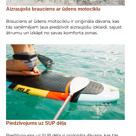
Aizraujošs brauciens ar ūdens motociklu
Brauciens ar ūdens motociklu ir oriģināla dāvana, kas
tās saņēmējam ļaus piedzīvot aizraujošu izklaidi, sajust
ātrumu un izkāpt no savas komforta zonas.
Piedzīvojums uz SUP dēļa
Piedzīvojums uz SUP dēļa ir oriģināla dāvana, kas tās