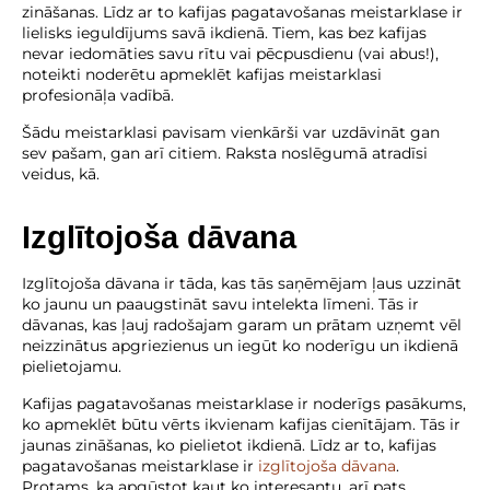
zināšanas. Līdz ar to kafijas pagatavošanas meistarklase ir
lielisks ieguldījums savā ikdienā. Tiem, kas bez kafijas
nevar iedomāties savu rītu vai pēcpusdienu (vai abus!),
noteikti noderētu apmeklēt kafijas meistarklasi
profesionāļa vadībā.
Šādu meistarklasi pavisam vienkārši var uzdāvināt gan
sev pašam, gan arī citiem. Raksta noslēgumā atradīsi
veidus, kā.
Izglītojoša dāvana
Izglītojoša dāvana ir tāda, kas tās saņēmējam ļaus uzzināt
ko jaunu un paaugstināt savu intelekta līmeni. Tās ir
dāvanas, kas ļauj radošajam garam un prātam uzņemt vēl
neizzinātus apgriezienus un iegūt ko noderīgu un ikdienā
pielietojamu.
Kafijas pagatavošanas meistarklase ir noderīgs pasākums,
ko apmeklēt būtu vērts ikvienam kafijas cienītājam. Tās ir
jaunas zināšanas, ko pielietot ikdienā. Līdz ar to, kafijas
pagatavošanas meistarklase ir
izglītojoša dāvana
.
Protams, ka apgūstot kaut ko interesantu, arī pats