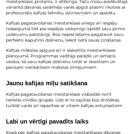
meistarklase, protams, ir atšķirīga. Taču mūsu piedāvātajā
variantā dāvanas saņēmējs varēs apgūt prasmi rīkoties ar
profesionālo kafijas tehniku, dzirnaviņām un aparātu.
Kafijas pagatavošanas meistarklase sniegs arī iespēju
nobeigumā tikt pie iespējas veiksmīgi izpildīt savu pirmo
uzdevumu patstāvīgi. Būs nepieciešams pagatavot savu
perfekto kapučino dzērienu, liekot lietā savas zināšanas.
Kafijas mākslas apguve arī ir ieskaitīta meistarklases
plānojumā. Programmas vadītājs parādīs un iemācīs
veidus, kā savu kafijas dzērienu rotāt ar skaistiem un
pavisam vienkāršiem mākslas zīmējumiem.
Jaunu kafijas mīļu satikšana
Kafijas pagatavošanas meistarklase visbiežāk norit
nelielās cilvēku grupās. Līdz ar to sajūtas būs drošākas,
turklāt varēs arī iepazīties ar citiem kafijas entuziastiem.
Labi un vērtīgi pavadīts laiks
Kopā pēc kafijas pagatavošanas meistarklases dāvanas