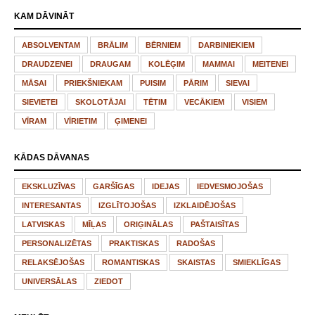
KAM DĀVINĀT
ABSOLVENTAM
BRĀLIM
BĒRNIEM
DARBINIEKIEM
DRAUDZENEI
DRAUGAM
KOLĒĢIM
MAMMAI
MEITENEI
MĀSAI
PRIEKŠNIEKAM
PUISIM
PĀRIM
SIEVAI
SIEVIETEI
SKOLOTĀJAI
TĒTIM
VECĀKIEM
VISIEM
VĪRAM
VĪRIETIM
ĢIMENEI
KĀDAS DĀVANAS
EKSKLUZĪVAS
GARŠĪGAS
IDEJAS
IEDVESMOJOŠAS
INTERESANTAS
IZGLĪTOJOŠAS
IZKLAIDĒJOŠAS
LATVISKAS
MĪĻAS
ORIĢINĀLAS
PAŠTAISĪTAS
PERSONALIZĒTAS
PRAKTISKAS
RADOŠAS
RELAKSĒJOŠAS
ROMANTISKAS
SKAISTAS
SMIEKLĪGAS
UNIVERSĀLAS
ZIEDOT