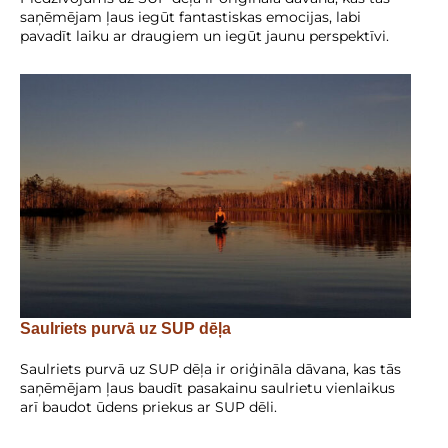
saņēmējam ļaus iegūt fantastiskas emocijas, labi
pavadīt laiku ar draugiem un iegūt jaunu perspektīvi.
Saulriets purvā uz SUP dēļa
Saulriets purvā uz SUP dēļa ir oriģināla dāvana, kas tās
saņēmējam ļaus baudīt pasakainu saulrietu vienlaikus
arī baudot ūdens priekus ar SUP dēli.