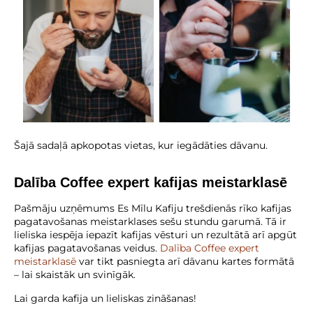
Šajā sadaļā apkopotas vietas, kur iegādāties dāvanu.
Dalība Coffee expert kafijas meistarklasē
Pašmāju uzņēmums Es Mīlu Kafiju trešdienās rīko kafijas
pagatavošanas meistarklases sešu stundu garumā. Tā ir
lieliska iespēja iepazīt kafijas vēsturi un rezultātā arī apgūt
kafijas pagatavošanas veidus.
Dalība Coffee expert
meistarklasē
var tikt pasniegta arī dāvanu kartes formātā
– lai skaistāk un svinīgāk.
Lai garda kafija un lieliskas zināšanas!