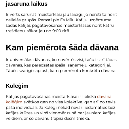
jāsarunā laikus
Ir vērts sarunāt meistarklasi jau laicīgi, jo nereti tā norit
nelielās grupās. Parasti pie Es Mīlu Kafiju uzņēmuma
šādas kafijas pagatavošanas meistarklases norit katru
trešdienu, sākot jau no 9:00 rītā.
Kam piemērota šāda dāvana
Ir universālas dāvanas, ko novērtēs visi, taču ir arī tādas
dāvanas, kas paredzētas īpašai saņēmēju kategorijai.
Tāpēc svarīgi saprast, kam piemērota konkrēta dāvana.
Kolēģim
Kafijas pagatavošanas meistarklase ir lieliska
dāvana
kolēģim
svētkos gan no visa kolektīva, gan arī no tevis
paša individuāli. Ja kolēģi nekad nevari iedomāties bez
kafijas krūzes un viņš vienmēr runā par jauniem kafijas
veidiem, ar šo dāvanu trāpīsi desmitniekā.