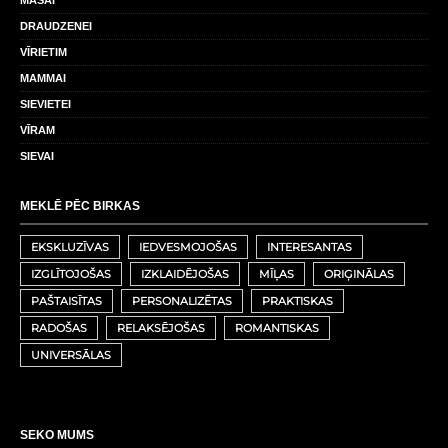
MĀSAI
DRAUDZENEI
VĪRIETIM
MAMMAI
SIEVIETEI
VĪRAM
SIEVAI
MEKLĒ PĒC BIRKAS
EKSKLUZĪVAS
IEDVESMOJOŠAS
INTERESANTAS
IZGLĪTOJOŠAS
IZKLAIDĒJOŠAS
MĪĻAS
ORIĢINĀLAS
PAŠTAISĪTAS
PERSONALIZĒTAS
PRAKTISKAS
RADOŠAS
RELAKSĒJOŠAS
ROMANTISKAS
UNIVERSĀLAS
SEKO MUMS