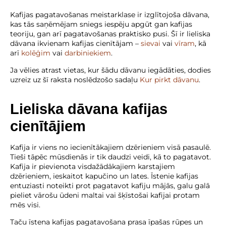
Kafijas pagatavošanas meistarklase ir izglītojoša dāvana,
kas tās saņēmējam sniegs iespēju apgūt gan kafijas
teoriju, gan arī pagatavošanas praktisko pusi. Šī ir lieliska
dāvana ikvienam kafijas cienītājam –
sievai
vai
vīram
, kā
arī
kolēģim
vai
darbiniekiem
.
Ja vēlies atrast vietas, kur šādu dāvanu iegādāties, dodies
uzreiz uz šī raksta noslēdzošo sadaļu
Kur pirkt dāvanu
.
Lieliska dāvana kafijas
cienītājiem
Kafija ir viens no iecienītākajiem dzērieniem visā pasaulē.
Tieši tāpēc mūsdienās ir tik daudzi veidi, kā to pagatavot.
Kafija ir pievienota visdažādākajiem karstajiem
dzērieniem, ieskaitot kapučino un lates. Īstenie kafijas
entuziasti noteikti prot pagatavot kafiju mājās, galu galā
pieliet vārošu ūdeni maltai vai šķīstošai kafijai protam
mēs visi.
Taču īstena kafijas pagatavošana prasa īpašas rūpes un