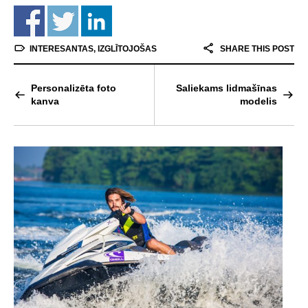
INTERESANTAS
,
IZGLĪTOJOŠAS
SHARE THIS POST
Personalizēta foto
Saliekams lidmašīnas
kanva
modelis