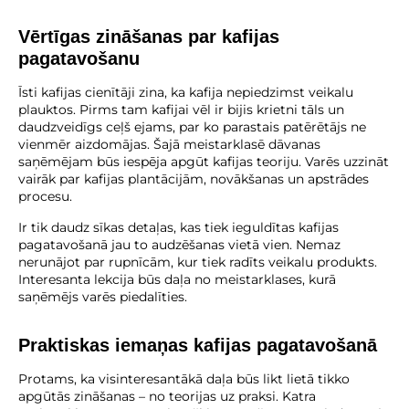
Vērtīgas zināšanas par kafijas
pagatavošanu
Īsti kafijas cienītāji zina, ka kafija nepiedzimst veikalu
plauktos. Pirms tam kafijai vēl ir bijis krietni tāls un
daudzveidīgs ceļš ejams, par ko parastais patērētājs ne
vienmēr aizdomājas. Šajā meistarklasē dāvanas
saņēmējam būs iespēja apgūt kafijas teoriju. Varēs uzzināt
vairāk par kafijas plantācijām, novākšanas un apstrādes
procesu.
Ir tik daudz sīkas detaļas, kas tiek ieguldītas kafijas
pagatavošanā jau to audzēšanas vietā vien. Nemaz
nerunājot par rupnīcām, kur tiek radīts veikalu produkts.
Interesanta lekcija būs daļa no meistarklases, kurā
saņēmējs varēs piedalīties.
Praktiskas iemaņas kafijas pagatavošanā
Protams, ka visinteresantākā daļa būs likt lietā tikko
apgūtās zināšanas – no teorijas uz praksi. Katra