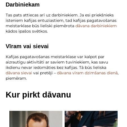
Darbiniekam
Tas pats attiecas arī uz darbiniekiem. Ja esi priekšnieks
īsteniem kafijas entuziastiem, tad kafijas pagatavošanas
meistarklase būs lieliski piemērota
dāvana darbiniekiem
kādos īpašos svētkos.
Vīram vai sievai
Kafijas pagatavošanas meistarklase var kalpot par
aizrautīgu aktivitāti ar saviem tuviniekiem, kas savu
ikdienu nevar iedomāties bez kafijas. Tā būs lieliska
dāvana sievai
vai pretēji –
dāvana vīram dzimšanas dienā
,
piemēram.
Kur pirkt dāvanu