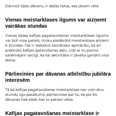
Dāvinot šādu dāvanu, ir dažas lietas, kas jāņem vērā.
Vienas meistarklases ilgums var aizņemt
vairākas stundas
Vienas šādas kafijas pagatavošanas meistarklases ilgums
var būt visai paliels, mūsu piedāvātā meistarklase aizņem
6 stundas. Tas ir ieskaitot teorētisko apmācību, kā arī
praktisko kafijas gatavošanas daļu. Līdz ar to paziņo
saņēmējam laicīgi, ka šai aktivitātei ir jāvelta gandrīz visa
diena.
Pārliecinies par dāvanas atbilstību jubilāra
interesēm
Tā kā kafijas pagatavošanas meistarklase nav vien divu
stundu ilgs pasākums, pārliecinies par to, ka pie šīs
dāvanas tiek kāds, kas to patiesi vēlas.
Kafijas pagatavošanas meistarklase ir